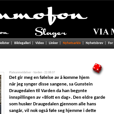
lelister
Bildegalleri
Video
Linker
Nyhetsarkiv
Nyhetsbrev
For
4
Plateanmeldelser · Varden ·
22.08.07
Det gir meg en følelse av å komme hjem
når jeg synger disse sangene, sa Gunstein
Draugedalen til Varden da han begynte
innspillingen av «Blott en dag». Den eldre garde
som husker Draugedalen gjennom alle hans
sangår, vil nok også føle seg hjemme i dette