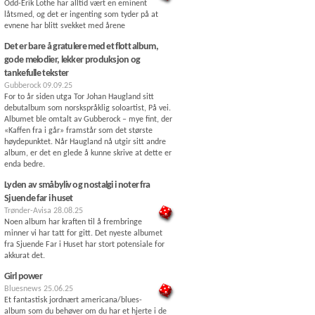
Odd-Erik Lothe har alltid vært en eminent
låtsmed, og det er ingenting som tyder på at
evnene har blitt svekket med årene
Det er bare å gratulere med et flott album,
gode melodier, lekker produksjon og
tankefulle tekster
Gubberock
09.09.25
For to år siden utga Tor Johan Haugland sitt
debutalbum som norskspråklig soloartist, På vei.
Albumet ble omtalt av Gubberock – mye fint, der
«Kaffen fra i går» framstår som det største
høydepunktet. Når Haugland nå utgir sitt andre
album, er det en glede å kunne skrive at dette er
enda bedre.
Lyden av småbyliv og nostalgi i noter fra
Sjuende far i huset
Trønder-Avisa
28.08.25
Noen album har kraften til å frembringe
minner vi har tatt for gitt. Det nyeste albumet
fra Sjuende Far i Huset har stort potensiale for
akkurat det.
Girl power
Bluesnews
25.06.25
Et fantastisk jordnært americana/blues-
album som du behøver om du har et hjerte i de