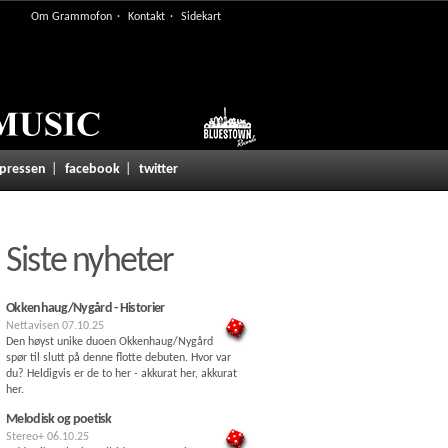
Om Grammofon
Kontakt
Sidekart
 pressen
facebook
twitter
Siste nyheter
Okkenhaug/Nygård - Historier
Nettavisen
07.10.25
Den høyst unike duoen Okkenhaug/Nygård
spør til slutt på denne flotte debuten. Hvor var
du? Heldigvis er de to her - akkurat her, akkurat
her.
Melodisk og poetisk
Stereo+
06.10.25