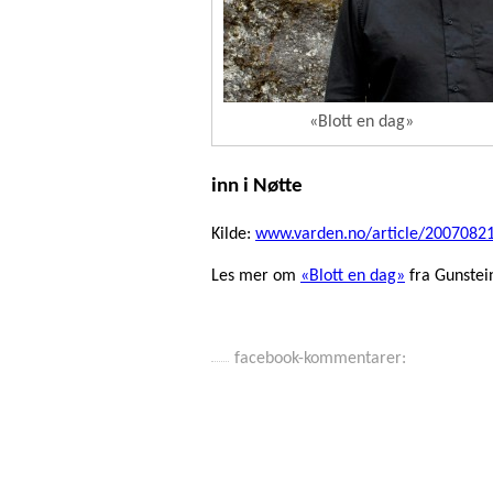
«Blott en dag»
inn i Nøtte
Kilde:
www.varden.no/article/200708
Les mer om
«Blott en dag»
fra Gunstei