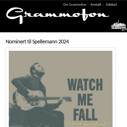
Om Grammofon
Kontakt
Sidekart
Meny
Nominert til Spellemann 2024