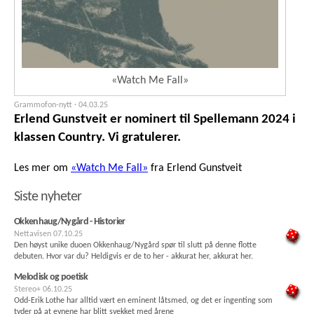
«Watch Me Fall»
Grammofon-nytt ·
04.03.25
Erlend Gunstveit er nominert til Spellemann 2024 i
klassen Country. Vi gratulerer.
Les mer om
«Watch Me Fall»
fra Erlend Gunstveit
Siste nyheter
Okkenhaug/Nygård - Historier
Nettavisen
07.10.25
Den høyst unike duoen Okkenhaug/Nygård spør til slutt på denne flotte
debuten. Hvor var du? Heldigvis er de to her - akkurat her, akkurat her.
Melodisk og poetisk
Stereo+
06.10.25
Odd-Erik Lothe har alltid vært en eminent låtsmed, og det er ingenting som
tyder på at evnene har blitt svekket med årene