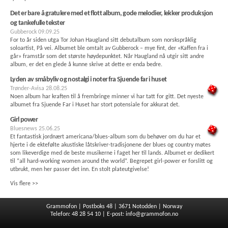
Det er bare å gratulere med et flott album, gode melodier, lekker produksjon
og tankefulle tekster
Gubberock
09.09.25
For to år siden utga Tor Johan Haugland sitt debutalbum som norskspråklig
soloartist, På vei. Albumet ble omtalt av Gubberock – mye fint, der «Kaffen fra i
går» framstår som det største høydepunktet. Når Haugland nå utgir sitt andre
album, er det en glede å kunne skrive at dette er enda bedre.
Lyden av småbyliv og nostalgi i noter fra Sjuende far i huset
Trønder-Avisa
28.08.25
Noen album har kraften til å frembringe minner vi har tatt for gitt. Det nyeste
albumet fra Sjuende Far i Huset har stort potensiale for akkurat det.
Girl power
Bluesnews
25.06.25
Et fantastisk jordnært americana/blues-album som du behøver om du har et
hjerte i de ektefølte akustiske låtskriver-tradisjonene der blues og country møtes
som likeverdige med de beste musikerne i faget her til lands. Albumet er dedikert
til “all hard-working women around the world”. Begrepet girl-power er forslitt og
utbrukt, men her passer det inn. En stolt plateutgivelse!
Vis flere >>
Grammofon | Postboks 48 | 3671 Notodden | Norway
Telefon: 48 28 54 10 | E-post:
info@grammofon.no