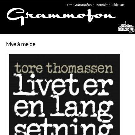
Om Grammofon
Kontakt
Sidekart
Meny
Mye å melde