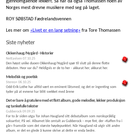
gjennomgående lekkert. Så har da også Thomassen noen av
Norges mest drevne musikere med seg på laget.
ROY SØBSTAD Fædrelandsvennen
Les mer om
«Livet er en lang setning»
fra Tore Thomassen
Siste nyheter
Okkenhaug/Nygård - Historier
Nettavisen
07.10.25
Den høyst unike duoen Okkenhaug/Nygård spør til slutt på denne flotte
debuten. Hvor var du? Heldigvis er de to her - akkurat her, akkurat her.
Melodisk og poetisk
Stereo+
06.10.25
Odd-Erik Lothe har alltid vært en eminent låtsmed, og det er ingenting som
tyder på at evnene har blitt svekket med årene
Det er bare å gratulere med et flott album, gode melodier, lekker produksjon
og tankefulle tekster
Gubberock
09.09.25
For to år siden utga Tor Johan Haugland sitt debutalbum som norskspråklig
soloartist, På vei. Albumet ble omtalt av Gubberock – mye fint, der «Kaffen fra i
går» framstår som det største høydepunktet. Når Haugland nå utgir sitt andre
album, er det en glede å kunne skrive at dette er enda bedre.