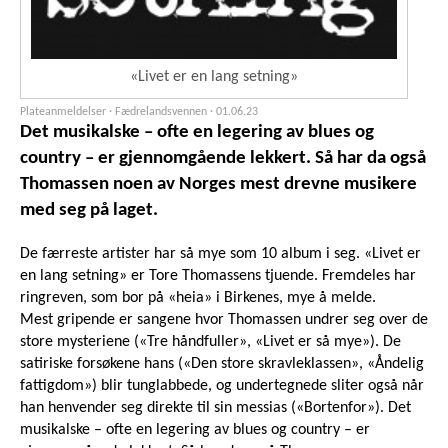
«Livet er en lang setning»
Plateanmeldelser · Fædrelandsvennen ·
01.06.23
Det musikalske – ofte en legering av blues og
country – er gjennomgående lekkert. Så har da også
Thomassen noen av Norges mest drevne musikere
med seg på laget.
De færreste artister har så mye som 10 album i seg. «Livet er
en lang setning» er Tore Thomassens tjuende. Fremdeles har
ringreven, som bor på «heia» i Birkenes, mye å melde.
Mest gripende er sangene hvor Thomassen undrer seg over de
store mysteriene («Tre håndfuller», «Livet er så mye»). De
satiriske forsøkene hans («Den store skravleklassen», «Åndelig
fattigdom») blir tunglabbede, og undertegnede sliter også når
han henvender seg direkte til sin messias («Bortenfor»). Det
musikalske – ofte en legering av blues og country – er