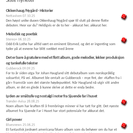
Siste nyheter
Okkenhaug/Nygård - Historier
Nettavisen
07.10.25
Den høyst unike duoen Okkenhaug/Nygård spør til slutt på denne flotte
debuten. Hvor var du? Heldigvis er de to her - akkurat her, akkurat her.
Melodisk og poetisk
Stereo+
06.10.25
Odd-Erik Lothe har alltid vært en eminent låtsmed, og det er ingenting som
tyder på at evnene har blitt svekket med årene
Det er bare å gratulere med et flott album, gode melodier, lekker produksjon
og tankefulle tekster
Gubberock
09.09.25
For to år siden utga Tor Johan Haugland sitt debutalbum som norskspråklig
soloartist, På vei. Albumet ble omtalt av Gubberock – mye fint, der «Kaffen fra i
går» framstår som det største høydepunktet. Når Haugland nå utgir sitt andre
album, er det en glede å kunne skrive at dette er enda bedre.
Lyden av småbyliv og nostalgi i noter fra Sjuende far i huset
Trønder-Avisa
28.08.25
Noen album har kraften til å frembringe minner vi har tatt for gitt. Det nyeste
albumet fra Sjuende Far i Huset har stort potensiale for akkurat det.
Girl power
Bluesnews
25.06.25
Et fantastisk jordnært americana/blues-album som du behøver om du har et