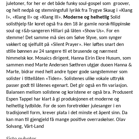
juletoner, for her er det både funky soul-gospel som groover,
og helt nedpå og stemningsfull lyrikk fra Trygve Skaug i «Klang
I», «Klang II» og «Klang III».
Moderne og helhetlig
Solid
solisthjelp får koret også fra den 18 år gamle norsk-filippinske
soul og r&b-sangeren Hillari på låten «Show Us». For en
stemme! Det samme må sies om Sølve Styve, som synger
vakkert og sjelfullt på «Silent Prayer». Her løftes snart den
stille bønnen av 24 sangere til et brusende og nærmest
himmelsk kor. Mosaics dirigent, Hanna Eirin Ekre Husum, som
sammen med Marte Andersen Sæthren utgjør duoen Hanna &
Marte, bidrar med helt andre typer gode sangstemmer som
solister i tittellåten «Tiden». Solistenes ulike vokale uttrykk
passer godt til låtenes egenart. Det gir også en fin variasjon.
Balansen mellom solistene og koristene er også bra. Produsent
Espen Tappel har klart å gi produksjonen et moderne og
helhetlig lydbilde. For de som foretrekker julesanger i en
tradisjonell form, krever plata i det minste et åpent sinn. Da
kan man til gjengjeld få mange positive overraskelser. Olav
Solvang, Vårt-Land