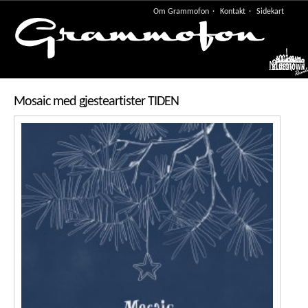
Om Grammofon
Kontakt
Sidekart
Meny
Mosaic med gjesteartister TIDEN