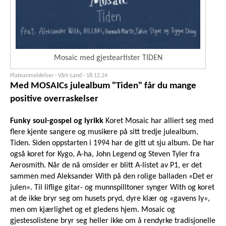
Mosaic med gjesteartister TIDEN
Plateanmeldelser · Vårt-Land ·
18.12.24
Med MOSAICs julealbum "Tiden" får du mange
positive overraskelser
Funky soul-gospel og lyrikk
Koret Mosaic har alliert seg med
flere kjente sangere og musikere på sitt tredje julealbum,
Tiden. Siden oppstarten i 1994 har de gitt ut sju album. De har
også koret for Kygo, A-ha, John Legend og Steven Tyler fra
Aerosmith. Når de nå omsider er blitt A-listet av P1, er det
sammen med Aleksander With på den rolige balladen «Det er
julen». Til liflige gitar- og munnspilltoner synger With og koret
at de ikke bryr seg om husets pryd, dyre klær og «gavens ly»,
men om kjærlighet og et gledens hjem. Mosaic og
gjestesolistene bryr seg heller ikke om å rendyrke tradisjonelle