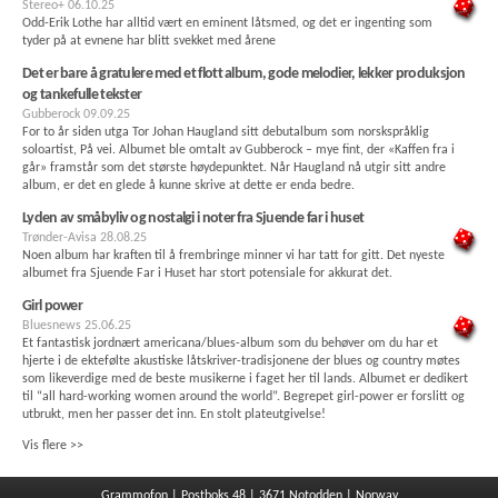
Stereo+
06.10.25
Odd-Erik Lothe har alltid vært en eminent låtsmed, og det er ingenting som
tyder på at evnene har blitt svekket med årene
Det er bare å gratulere med et flott album, gode melodier, lekker produksjon
og tankefulle tekster
Gubberock
09.09.25
For to år siden utga Tor Johan Haugland sitt debutalbum som norskspråklig
soloartist, På vei. Albumet ble omtalt av Gubberock – mye fint, der «Kaffen fra i
går» framstår som det største høydepunktet. Når Haugland nå utgir sitt andre
album, er det en glede å kunne skrive at dette er enda bedre.
Lyden av småbyliv og nostalgi i noter fra Sjuende far i huset
Trønder-Avisa
28.08.25
Noen album har kraften til å frembringe minner vi har tatt for gitt. Det nyeste
albumet fra Sjuende Far i Huset har stort potensiale for akkurat det.
Girl power
Bluesnews
25.06.25
Et fantastisk jordnært americana/blues-album som du behøver om du har et
hjerte i de ektefølte akustiske låtskriver-tradisjonene der blues og country møtes
som likeverdige med de beste musikerne i faget her til lands. Albumet er dedikert
til “all hard-working women around the world”. Begrepet girl-power er forslitt og
utbrukt, men her passer det inn. En stolt plateutgivelse!
Vis flere >>
Grammofon | Postboks 48 | 3671 Notodden | Norway