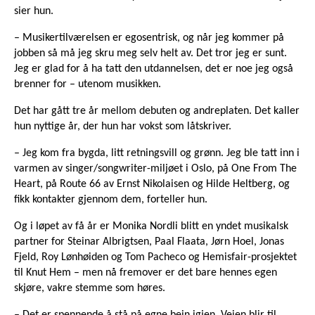
sier hun.
– Musikertilværelsen er egosentrisk, og når jeg kommer på
jobben så må jeg skru meg selv helt av. Det tror jeg er sunt.
Jeg er glad for å ha tatt den utdannelsen, det er noe jeg også
brenner for – utenom musikken.
Det har gått tre år mellom debuten og andreplaten. Det kaller
hun nyttige år, der hun har vokst som låtskriver.
– Jeg kom fra bygda, litt retningsvill og grønn. Jeg ble tatt inn i
varmen av singer/songwriter-miljøet i Oslo, på One From The
Heart, på Route 66 av Ernst Nikolaisen og Hilde Heltberg, og
fikk kontakter gjennom dem, forteller hun.
Og i løpet av få år er Monika Nordli blitt en yndet musikalsk
partner for Steinar Albrigtsen, Paal Flaata, Jørn Hoel, Jonas
Fjeld, Roy Lønhøiden og Tom Pacheco og Hemisfair-prosjektet
til Knut Hem – men nå fremover er det bare hennes egen
skjøre, vakre stemme som høres.
– Det er spennende å stå på egne bein igjen. Veien blir til