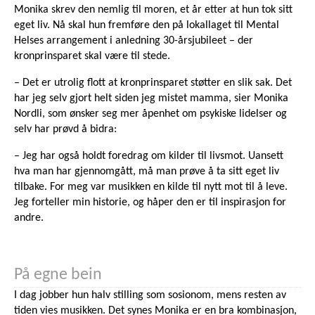
Monika skrev den nemlig til moren, et år etter at hun tok sitt
eget liv. Nå skal hun fremføre den på lokallaget til Mental
Helses arrangement i anledning 30-årsjubileet – der
kronprinsparet skal være til stede.
– Det er utrolig flott at kronprinsparet støtter en slik sak. Det
har jeg selv gjort helt siden jeg mistet mamma, sier Monika
Nordli, som ønsker seg mer åpenhet om psykiske lidelser og
selv har prøvd å bidra:
– Jeg har også holdt foredrag om kilder til livsmot. Uansett
hva man har gjennomgått, må man prøve å ta sitt eget liv
tilbake. For meg var musikken en kilde til nytt mot til å leve.
Jeg forteller min historie, og håper den er til inspirasjon for
andre.
På egne bein
I dag jobber hun halv stilling som sosionom, mens resten av
tiden vies musikken. Det synes Monika er en bra kombinasjon,