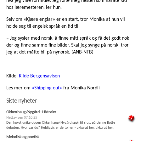
hva jeg ville formidle. Jeg følte meg nesten som Karate Kid
hos læremesteren, ler hun.
Selv om «Kjære englar» er en start, tror Monika at hun vil
holde seg til engelsk språk en tid til.
– Jeg sysler med norsk, å finne mitt språk og få det godt nok
der og finne samme fine bilder. Skal jeg synge på norsk, tror
jeg at det måtte bli på nynorsk. (ANB-NTB)
Kilde:
Kilde Bergensavisen
Les mer om
«Shipping out»
fra Monika Nordli
Siste nyheter
Okkenhaug/Nygård - Historier
Nettavisen
07.10.25
Den høyst unike duoen Okkenhaug/Nygård spør til slutt på denne flotte
debuten. Hvor var du? Heldigvis er de to her - akkurat her, akkurat her.
Melodisk og poetisk