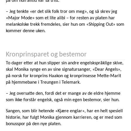
på om hun alltid var så trist.
– Jeg tenkte «er det slik folk tror om meg», og så skrev jeg
«Major Mode» som et lite alibi – for resten av platen har
melankolske trekk fremdeles, sier hun om «Shipping Out» som
kommer denne uken.
Kronprinsparet og bestemor
To dager etter at hun slipper sin andre engelskspråklige skive,
skal Monika synge en av sine signatursanger, «Dear Angels»,
på norsk for kronprins Haakon og kronprinsesse Mette-Marit
på hjemmebane i Treungen i Telemark.
– Jeg oversatte den, fordi det er mange av de eldre hjemme
som ikke forstår engelsk, også min egen bestemor, sier hun.
Sangen, som blir hetende «Kjære englar», har en helt spesiell
historie, har fulgt Monika gjennom karrieren, og er med som
bonusspor på den nye platen.