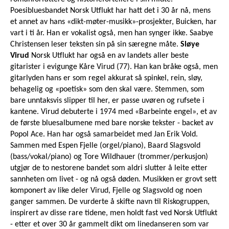
Poesibluesbandet Norsk Utflukt har hatt det i 30 år nå, mens
et annet av hans «dikt-møter-musikk»-prosjekter, Buicken, har
vart i ti år. Han er vokalist også, men han synger ikke. Saabye
Christensen leser teksten sin på sin særegne måte.
Sløye
Virud
Norsk Utflukt har også en av landets aller beste
gitarister i evigunge Kåre Virud (77). Han kan bråke også, men
gitarlyden hans er som regel akkurat så spinkel, rein, sløy,
behagelig og «poetisk» som den skal være. Stemmen, som
bare unntaksvis slipper til her, er passe uvøren og rufsete i
kantene. Virud debuterte i 1974 med «Barbeinte engel», et av
de første bluesalbumene med bare norske tekster - backet av
Popol Ace. Han har også samarbeidet med Jan Erik Vold.
Sammen med Espen Fjelle (orgel/piano), Baard Slagsvold
(bass/vokal/piano) og Tore Wildhauer (trommer/perkusjon)
utgjør de to nestorene bandet som aldri slutter å leite etter
sannheten om livet - og nå også døden. Musikken er grovt sett
komponert av like deler Virud, Fjelle og Slagsvold og noen
ganger sammen. De vurderte å skifte navn til Riskogruppen,
inspirert av disse rare tidene, men holdt fast ved Norsk Utflukt
- etter et over 30 år gammelt dikt om linedanseren som var