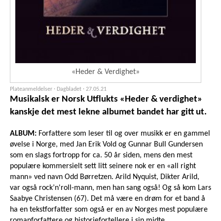
«Heder & Verdighet»
Plateanmeldelser · Dagbladet ·
27.05.21
Musikalsk er Norsk Utflukts «Heder & verdighet»
kanskje det mest lekne albumet bandet har gitt ut.
ALBUM:
Forfattere som leser til og over musikk er en gammel
øvelse i Norge, med Jan Erik Vold og Gunnar Bull Gundersen
som en slags fortropp for ca. 50 år siden, mens den mest
populære kommersielt sett litt seinere nok er en «all right
mann» ved navn Odd Børretzen. Arild Nyquist, Dikter Arild,
var også rock’n'roll-mann, men han sang også! Og så kom Lars
Saabye Christensen (67). Det må være en drøm for et band å
ha en tekstforfatter som også er en av Norges mest populære
romanforfattere og historiefortellere i sin midte.