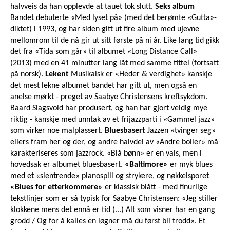
halvveis da han opplevde at tauet tok slutt.
Seks album
Bandet debuterte «Med lyset på» (med det berømte «Gutta»-
diktet) i 1993, og har siden gitt ut fire album med ujevne
mellomrom til de nå gir ut sitt første på ni år. Like lang tid gikk
det fra «Tida som går» til albumet «Long Distance Call»
(2013) med en 41 minutter lang låt med samme tittel (fortsatt
på norsk).
Lekent
Musikalsk er «Heder & verdighet» kanskje
det mest lekne albumet bandet har gitt ut, men også en
anelse mørkt - preget av Saabye Christensens kreftsykdom.
Baard Slagsvold har produsert, og han har gjort veldig mye
riktig - kanskje med unntak av et frijazzparti i «Gammel jazz»
som virker noe malplassert.
Bluesbasert
Jazzen «tvinger seg»
ellers fram her og der, og andre halvdel av «Andre boller» må
karakteriseres som jazzrock. «Blå bønn» er en vals, men i
hovedsak er albumet bluesbasert.
«Baltimore»
er myk blues
med et «slentrende» pianospill og strykere, og nøkkelsporet
«Blues for etterkommere»
er klassisk blått - med finurlige
tekstlinjer som er så typisk for Saabye Christensen: «Jeg stiller
klokkene mens det ennå er tid (...) Alt som visner har en gang
grodd / Og for å kalles en løgner må du først bli trodd». Et