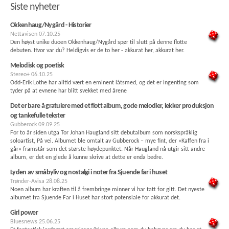
Siste nyheter
Okkenhaug/Nygård - Historier
Nettavisen
07.10.25
Den høyst unike duoen Okkenhaug/Nygård spør til slutt på denne flotte
debuten. Hvor var du? Heldigvis er de to her - akkurat her, akkurat her.
Melodisk og poetisk
Stereo+
06.10.25
Odd-Erik Lothe har alltid vært en eminent låtsmed, og det er ingenting som
tyder på at evnene har blitt svekket med årene
Det er bare å gratulere med et flott album, gode melodier, lekker produksjon
og tankefulle tekster
Gubberock
09.09.25
For to år siden utga Tor Johan Haugland sitt debutalbum som norskspråklig
soloartist, På vei. Albumet ble omtalt av Gubberock – mye fint, der «Kaffen fra i
går» framstår som det største høydepunktet. Når Haugland nå utgir sitt andre
album, er det en glede å kunne skrive at dette er enda bedre.
Lyden av småbyliv og nostalgi i noter fra Sjuende far i huset
Trønder-Avisa
28.08.25
Noen album har kraften til å frembringe minner vi har tatt for gitt. Det nyeste
albumet fra Sjuende Far i Huset har stort potensiale for akkurat det.
Girl power
Bluesnews
25.06.25