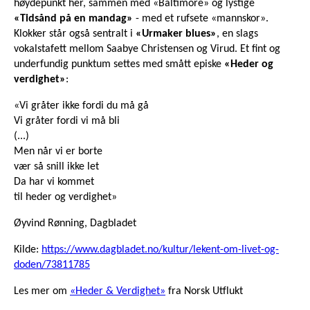
høydepunkt her, sammen med «Baltimore» og lystige
«Tidsånd på en mandag»
- med et rufsete «mannskor».
Klokker står også sentralt i
«Urmaker blues»
, en slags
vokalstafett mellom Saabye Christensen og Virud. Et fint og
underfundig punktum settes med smått episke
«Heder og
verdighet»
:
«Vi gråter ikke fordi du må gå
Vi gråter fordi vi må bli
(...)
Men når vi er borte
vær så snill ikke let
Da har vi kommet
til heder og verdighet»
Øyvind Rønning, Dagbladet
Kilde:
https://www.dagbladet.no/kultur/lekent-om-livet-og-
doden/73811785
Les mer om
«Heder & Verdighet»
fra Norsk Utflukt