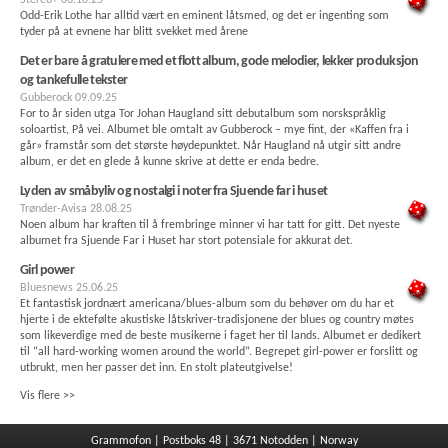
Odd-Erik Lothe har alltid vært en eminent låtsmed, og det er ingenting som
tyder på at evnene har blitt svekket med årene
Det er bare å gratulere med et flott album, gode melodier, lekker produksjon
og tankefulle tekster
Gubberock
09.09.25
For to år siden utga Tor Johan Haugland sitt debutalbum som norskspråklig
soloartist, På vei. Albumet ble omtalt av Gubberock – mye fint, der «Kaffen fra i
går» framstår som det største høydepunktet. Når Haugland nå utgir sitt andre
album, er det en glede å kunne skrive at dette er enda bedre.
Lyden av småbyliv og nostalgi i noter fra Sjuende far i huset
Trønder-Avisa
28.08.25
Noen album har kraften til å frembringe minner vi har tatt for gitt. Det nyeste
albumet fra Sjuende Far i Huset har stort potensiale for akkurat det.
Girl power
Bluesnews
25.06.25
Et fantastisk jordnært americana/blues-album som du behøver om du har et
hjerte i de ektefølte akustiske låtskriver-tradisjonene der blues og country møtes
som likeverdige med de beste musikerne i faget her til lands. Albumet er dedikert
til “all hard-working women around the world”. Begrepet girl-power er forslitt og
utbrukt, men her passer det inn. En stolt plateutgivelse!
Vis flere >>
Grammofon | Postboks 48 | 3671 Notodden | Norway