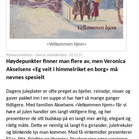
«Velkommen hjem»
Plateanmeldelser · Hamar Arbeiderblad ·
03.12.15
Høydepunkter finner man flere av, men Veronica
Akselsens «Eg veit i himmelriket en borg» må
nevnes spesielt
Dagens juleplater er ofte preget av bjeller, reinsdyr, nisser og
gaver pakket inn i en suppe vi har hørt så mange ganger
tidligere. Med familien Akselsens «Velkommen hjem» får vi
høre at julen handler om langt viktigere ting, og her
presenterer de sitt budskap på en langt mer ærlig, elegant og
riktig måte. Dette er nemlig så langt fra girlander, juletrekuler
og blinkende lys man kommer. Med få virkemidler presenterer