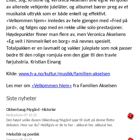
Elias, Stig, Kristine og Veronica Akselsen sine egne versjoner
av allerede velkjente julelåter, og albumet bærer preg av et
musikalsk uttrykk som er både enkelt og effektivt.
«Velkommen hjem» innledes av hele gjengen med «Fred på
jord», og følges opp med en rekke ulike solo-prestasjoner.
Høydepunkter finner man flere av, men Veronica Akselsens
«Eg veit i himmelriket en borg» må nevnes spesielt.
Totalpakken er en lavmælt og vakker juleplate som nok passer
bedre til den rolige romjula enn den gjør til den travle
førjulsstria. Kristian Einang
Kilde:
www.h-a.no/kultur/musikk/familien-akselsen
Les mer om
«Velkommen hjem»
fra Familien Akselsen
Siste nyheter
Okkenhaug/Nygård - Historier
Nettavisen
07.10.25
Den høyst unike duoen Okkenhaug/Nygård spør til slutt på denne flotte
debuten. Hvor var du? Heldigvis er de to her - akkurat her, akkurat her.
Melodisk og poetisk
Stereo+
06.10.25