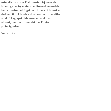
ektefølte akustiske låtskriver-tradisjonene der
blues og country møtes som likeverdige med de
beste musikerne i faget her til lands. Albumet er
dedikert til “all hard-working women around the
world”. Begrepet girl-power er forslitt og
utbrukt, men her passer det inn. En stolt
plateutgivelse!
Vis flere >>