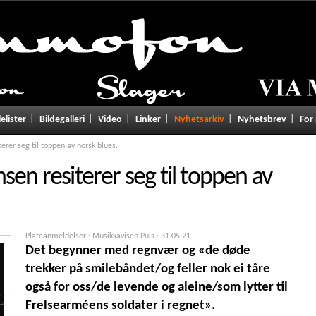
lelister
Bildegalleri
Video
Linker
Nyhetsarkiv
Nyhetsbrev
For
erer seg til toppen av norsk blues.
sen resiterer seg til toppen av
Plateanmeldelser · Musikkavisen Puls ·
31.05.21
Det begynner med regnvær og «de døde
trekker på smilebåndet/og feller nok ei tåre
også for oss/de levende og aleine/som lytter til
Frelsearméens soldater i regnet».