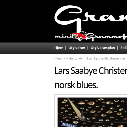
Hjem
Utgivelser
Utgivelsesplan
Spil
Hjem
Nyhetsarkiv
Lars Saabye Christensen resit
Lars Saabye Christen
norsk blues.