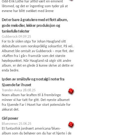
Odd-Erik Lothe har alltid vært en eminent
låtsmed, og det er ingenting som tyder på at
evnene har blitt svekket med årene
Det er bare å gratulere med et flott album,
gode melodier, lekker produksjon og
tankefulle tekster
Gubberock
09.09.25
For to år siden utga Tor Johan Haugland sitt
debutalbum som norskspråklig soloartist, På vei.
Albumet ble omtalt av Gubberock – mye fint, der
«Kaffen fra i går» framstår som det største
høydepunktet. Når Haugland nå utgir sitt andre
album, er det en glede å kunne skrive at dette er
enda bedre.
Lyden av småbyliv og nostalgi i noter fra
Sjuende far i huset
Trønder-Avisa
28.08.25
Noen album har kraften til å frembringe
minner vi har tatt for gitt. Det nyeste albumet
fra Sjuende Far i Huset har stort potensiale for
akkurat det.
Girl power
Bluesnews
25.06.25
Et fantastisk jordnært americana/blues-
album som du behøver om du har et hjerte i de