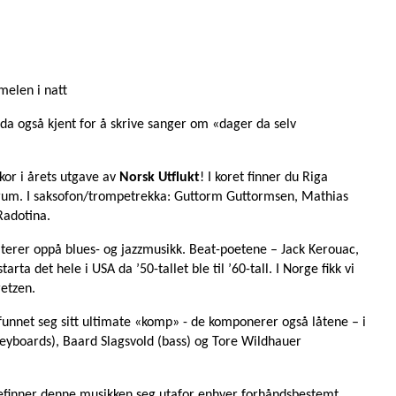
melen i natt
n da også kjent for å skrive sanger om «dager da selv
or i årets utgave av
Norsk Utflukt
! I koret finner du Riga
rum. I saksofon/trompetrekka: Guttorm Guttormsen, Mathias
Radotina.
siterer oppå blues- og jazzmusikk. Beat-poetene – Jack Kerouac,
rta det hele i USA da ’50-tallet ble til ’60-tall. I Norge fikk vi
retzen.
 funnet seg sitt ultimate «komp» - de komponerer også låtene – i
 (keyboards), Baard Slagsvold (bass) og Tore Wildhauer
befinner denne musikken seg utafor enhver forhåndsbestemt