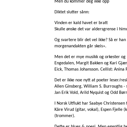
Men du kommer deg ikke opp
Diktet slutter sånn:
Vinden er kald havet er bratt
Skulle ønske det var aldersgrense i him
Og svartere blir det vel ikke? Så er ha
morgenandakten går skeis».
Men det er mye musikk og orkester og k
Engedalen, Margit Bakken og Kari Gjæ
Eick, Thomas Johansson. Cellist: Anina 
Det er ikke noe nytt at poeter leser/re
Allen Ginsberg, William S. Burroughs - sta
Jan Erik Vold, Arild Nyquist og Odd Bør
I Norsk Utflukt har Saabye Christensen
Kåre Virud (gitar, vokal), Espen Fjelle
(trommer).
Dette er blues & poesi. Men egentlig 