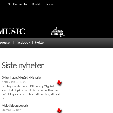
Om Grammofon
Kontakt
Sidekart
 pressen
facebook
twitter
Siste nyheter
Okkenhaug/Nygård - Historier
Nettavisen
07.10.25
Den høyst unike duoen Okkenhaug/Nygård
spør til slutt på denne flotte debuten. Hvor var
du? Heldigvis er de to her - akkurat her, akkurat
her.
Melodisk og poetisk
Stereo+
06.10.25