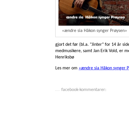
«ændre sia Håkon synger Prøysen»
gjort det før (bl.a. "Jinter" for 14 år s
medmusikere, samt Jan Erik Vold, er me
Henriksbø
Les mer om
«ændre sia Håkon synger 