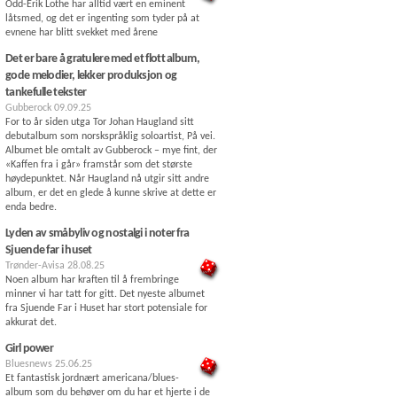
Odd-Erik Lothe har alltid vært en eminent
låtsmed, og det er ingenting som tyder på at
evnene har blitt svekket med årene
Det er bare å gratulere med et flott album,
gode melodier, lekker produksjon og
tankefulle tekster
Gubberock
09.09.25
For to år siden utga Tor Johan Haugland sitt
debutalbum som norskspråklig soloartist, På vei.
Albumet ble omtalt av Gubberock – mye fint, der
«Kaffen fra i går» framstår som det største
høydepunktet. Når Haugland nå utgir sitt andre
album, er det en glede å kunne skrive at dette er
enda bedre.
Lyden av småbyliv og nostalgi i noter fra
Sjuende far i huset
Trønder-Avisa
28.08.25
Noen album har kraften til å frembringe
minner vi har tatt for gitt. Det nyeste albumet
fra Sjuende Far i Huset har stort potensiale for
akkurat det.
Girl power
Bluesnews
25.06.25
Et fantastisk jordnært americana/blues-
album som du behøver om du har et hjerte i de