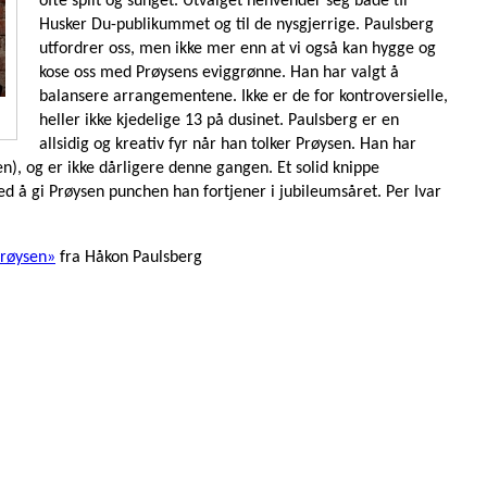
ofte spilt og sunget. Utvalget henvender seg både til
Husker Du-publikummet og til de nysgjerrige. Paulsberg
utfordrer oss, men ikke mer enn at vi også kan hygge og
kose oss med Prøysens eviggrønne. Han har valgt å
balansere arrangementene. Ikke er de for kontroversielle,
heller ikke kjedelige 13 på dusinet. Paulsberg er en
allsidig og kreativ fyr når han tolker Prøysen. Han har
iden), og er ikke dårligere denne gangen. Et solid knippe
d å gi Prøysen punchen han fortjener i jubileumsåret. Per Ivar
Prøysen»
fra Håkon Paulsberg