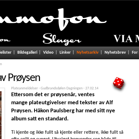
lelister
Bildegalleri
Video
Linker
Nyhetsarkiv
Nyhetsbrev
For
en
 av Prøysen
5
Plateanmeldelser · Gudbrandsdølen Dagningen ·
27.02.14
Ettersom det er prøysenår, ventes
mange plateutgivelser med tekster av Alf
Prøysen. Håkon Paulsberg har med sitt nye
album satt en standard.
Ti kjente og ikke fullt så kjente eller rettere, ikke fullt så