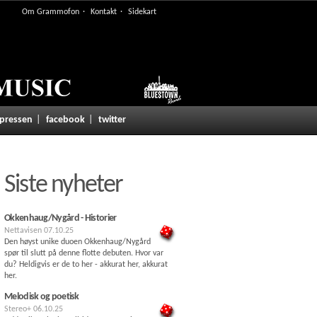
Om Grammofon
Kontakt
Sidekart
 pressen
facebook
twitter
Siste nyheter
Okkenhaug/Nygård - Historier
Nettavisen
07.10.25
Den høyst unike duoen Okkenhaug/Nygård
spør til slutt på denne flotte debuten. Hvor var
du? Heldigvis er de to her - akkurat her, akkurat
her.
Melodisk og poetisk
Stereo+
06.10.25