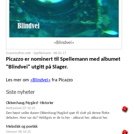
«Blindvei»
Grammofon-nytt · Spellemann ·
06.01.17
Picazzo er nominert til Spellemann med albumet
"Blindvei" utgitt på Slager.
Les mer om
«Blindvei»
fra Picazzo
Siste nyheter
Okkenhaug/Nygård - Historier
Nettavisen
07.10.25
Den høyst unike duoen Okkenhaug/Nygård spør til slutt på denne flotte
debuten. Hvor var du? Heldigvis er de to her - akkurat her, akkurat her.
Melodisk og poetisk
Stereo+
06.10.25