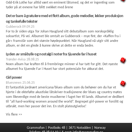
Odd-Erik Lothe har alltid vært en eminent låtsmed, og det er ingenting som
tyder på at evnene har blitt svekket med årene
Det er bare å gratulere med et flott album, gode melodier, lekker produksjon
og tankefulle tekster
Gubberock
09.09.25
For to år siden utga Tor Johan Haugland sitt debutalbum som norskspråklig
soloartist, På vei. Albumet ble omtalt av Gubberock – mye fint, der «Kaffen fra i
går» framstår som det største høydepunktet. Når Haugland nå utgir sitt andre
album, er det en glede å kunne skrive at dette er enda bedre.
Lyden av småbyliv og nostalgi i noter fra Sjuende far i huset
Trønder-Avisa
28.08.25
Noen album har kraften til å frembringe minner vi har tatt for gitt. Det nyeste
albumet fra Sjuende Far i Huset har stort potensiale for akkurat det.
Girl power
Bluesnews
25.06.25
Et fantastisk jordnært americana/blues-album som du behøver om du har et
hjerte i de ektefølte akustiske låtskriver-tradisjonene der blues og country møtes
som likeverdige med de beste musikerne i faget her til lands. Albumet er dedikert
til “all hard-working women around the world”. Begrepet girl-power er forslitt og
utbrukt, men her passer det inn. En stolt plateutgivelse!
Vis flere >>
Grammofon | Postboks 48 | 3671 Notodden | Norway