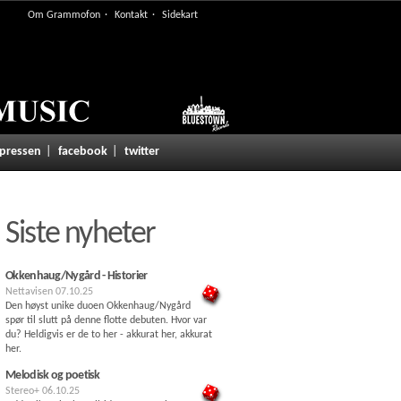
Om Grammofon
Kontakt
Sidekart
 pressen
facebook
twitter
Siste nyheter
Okkenhaug/Nygård - Historier
Nettavisen
07.10.25
Den høyst unike duoen Okkenhaug/Nygård
spør til slutt på denne flotte debuten. Hvor var
du? Heldigvis er de to her - akkurat her, akkurat
her.
Melodisk og poetisk
Stereo+
06.10.25