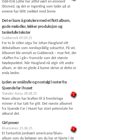
Odd-Erik Lothe har alltid vært en eminent
låtsmed, og det er ingenting som tyder på at
evnene har blitt svekket med årene
Det er bare å gratulere med et flott album,
gode melodier, lekker produksjon og
tankefulle tekster
Gubberock
09.09.25
For to år siden utga Tor Johan Haugland sitt
debutalbum som norskspråklig soloartist, På vei.
Albumet ble omtalt av Gubberock – mye fint, der
«Kaffen fra i går» framstår som det største
høydepunktet. Når Haugland nå utgir sitt andre
album, er det en glede å kunne skrive at dette er
enda bedre.
Lyden av småbyliv og nostalgi i noter fra
Sjuende far i huset
Trønder-Avisa
28.08.25
Noen album har kraften til å frembringe
minner vi har tatt for gitt. Det nyeste albumet
fra Sjuende Far i Huset har stort potensiale for
akkurat det.
Girl power
Bluesnews
25.06.25
Et fantastisk jordnært americana/blues-
album som du behøver om du har et hjerte i de