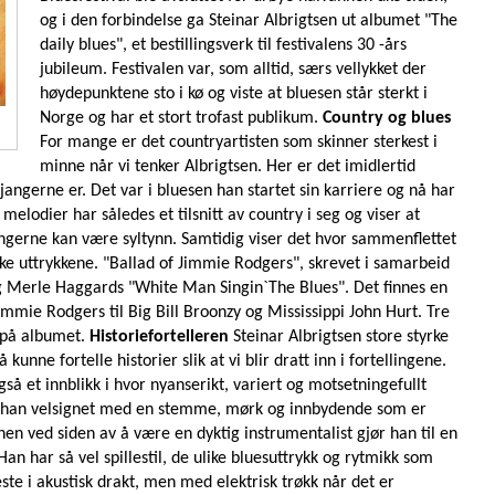
og i den forbindelse ga Steinar Albrigtsen ut albumet "The
daily blues", et bestillingsverk til festivalens 30 -års
jubileum. Festivalen var, som alltid, særs vellykket der
høydepunktene sto i kø og viste at bluesen står sterkt i
Norge og har et stort trofast publikum.
Country og blues
For mange er det countryartisten som skinner sterkest i
minne når vi tenker Albrigtsen. Her er det imidlertid
angerne er. Det var i bluesen han startet sin karriere og nå har
melodier har således et tilsnitt av country i seg og viser at
angerne kan være syltynn. Samtidig viser det hvor sammenflettet
ke uttrykkene. "Ballad of Jimmie Rodgers", skrevet i samarbeid
Merle Haggards "White Man Singin`The Blues". Det finnes en
immie Rodgers til Big Bill Broonzy og Mississippi John Hurt. Tre
 på albumet.
Historiefortelleren
Steinar Albrigtsen store styrke
kunne fortelle historier slik at vi blir dratt inn i fortellingene.
så et innblikk i hvor nyanserikt, variert og motsetningefullt
r han velsignet med en stemme, mørk og innbydende som er
en ved siden av å være en dyktig instrumentalist gjør han til en
 Han har så vel spillestil, de ulike bluesuttrykk og rytmikk som
ste i akustisk drakt, men med elektrisk trøkk når det er