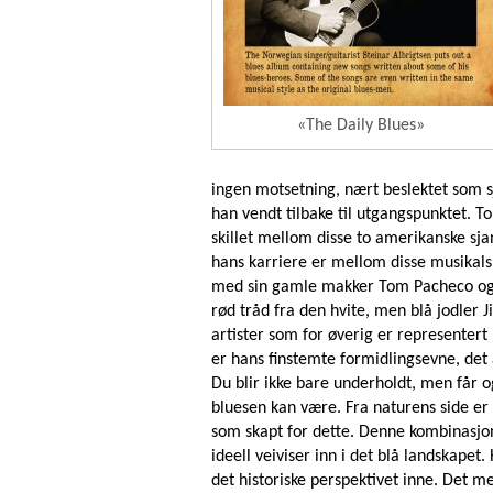
«The Daily Blues»
ingen motsetning, nært beslektet som sj
han vendt tilbake til utgangspunktet. To 
skillet mellom disse to amerikanske sj
hans karriere er mellom disse musikals
med sin gamle makker Tom Pacheco og 
rød tråd fra den hvite, men blå jodler J
artister som for øverig er representert
er hans finstemte formidlingsevne, det å 
Du blir ikke bare underholdt, men får og
bluesen kan være. Fra naturens side e
som skapt for dette. Denne kombinasjon
ideell veiviser inn i det blå landskapet.
det historiske perspektivet inne. Det me