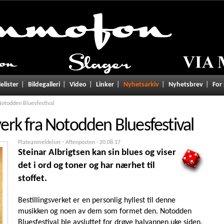
lelister
Bildegalleri
Video
Linker
Nyhetsarkiv
Nyhetsbrev
For
 Notodden Bluesfestival
sverk fra Notodden Bluesfestival
Plateanmeldelser · Aftenposten ·
20.08.17
Steinar Albrigtsen kan sin blues og viser
5
det i ord og toner og har nærhet til
stoffet.
Bestillingsverket er en personlig hyllest til denne
musikken og noen av dem som formet den. Notodden
Bluesfestival ble avsluttet for drøye halvannen uke siden,