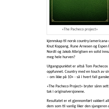
«The Pacheco project»
kjennskap til norsk country/americana
Knut Koppang, Rune Arnesen og Espen F
Nordli og Jakob Albrigtsen en solid inn
meg hele hurven?
Utgangspunktet er altså Tom Pachecos 
oppfunnet. Country med en touch av sin
– om ikke på 10+ - så i hvert fall ganske
«The Pacheco Project» bryter sånn sett 
tak i originalversjonene.
Resultatet er et gjennomført vakkert al
dem som til vanlig liker den sjangeren d