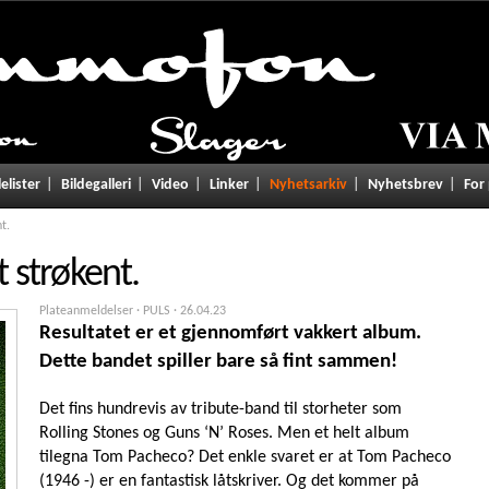
lelister
Bildegalleri
Video
Linker
Nyhetsarkiv
Nyhetsbrev
For
t.
t strøkent.
Plateanmeldelser · PULS ·
26.04.23
Resultatet er et gjennomført vakkert album.
Dette bandet spiller bare så fint sammen!
Det fins hundrevis av tribute-band til storheter som
Rolling Stones og Guns ‘N’ Roses. Men et helt album
tilegna Tom Pacheco? Det enkle svaret er at Tom Pacheco
(1946 -) er en fantastisk låtskriver. Og det kommer på