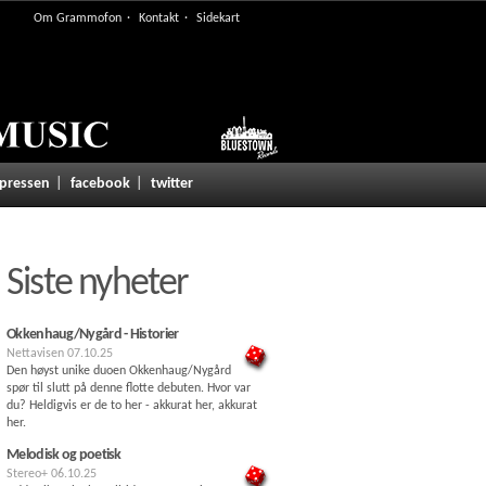
Om Grammofon
Kontakt
Sidekart
 pressen
facebook
twitter
Siste nyheter
Okkenhaug/Nygård - Historier
Nettavisen
07.10.25
Den høyst unike duoen Okkenhaug/Nygård
spør til slutt på denne flotte debuten. Hvor var
du? Heldigvis er de to her - akkurat her, akkurat
her.
Melodisk og poetisk
Stereo+
06.10.25