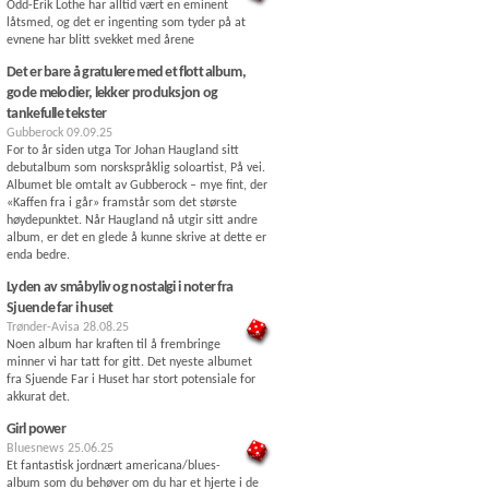
Odd-Erik Lothe har alltid vært en eminent
låtsmed, og det er ingenting som tyder på at
evnene har blitt svekket med årene
Det er bare å gratulere med et flott album,
gode melodier, lekker produksjon og
tankefulle tekster
Gubberock
09.09.25
For to år siden utga Tor Johan Haugland sitt
debutalbum som norskspråklig soloartist, På vei.
Albumet ble omtalt av Gubberock – mye fint, der
«Kaffen fra i går» framstår som det største
høydepunktet. Når Haugland nå utgir sitt andre
album, er det en glede å kunne skrive at dette er
enda bedre.
Lyden av småbyliv og nostalgi i noter fra
Sjuende far i huset
Trønder-Avisa
28.08.25
Noen album har kraften til å frembringe
minner vi har tatt for gitt. Det nyeste albumet
fra Sjuende Far i Huset har stort potensiale for
akkurat det.
Girl power
Bluesnews
25.06.25
Et fantastisk jordnært americana/blues-
album som du behøver om du har et hjerte i de