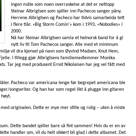
ingen måte som noen overraskelse at det er nettopp
Steinar Albrigtsen som spiller inn Pachecos sanger påny.
Herrene Albrigtsen og Pacheco har tidvis samarbeida tett
i flere tiår. «Big Storm Comin’» kom i 1993, «Nobodies» i
2000.
Nå har Steinar Albrigtsen samla et helnorsk band for å gi
nytt liv til Tom Pachecos sanger. Alle med et minimum
-miljø vil dra kjensel på navn som Øyvind Madsen, Knut Hem,
jelle. I tillegg gjør Albrigtsens familiemedlemmer Monika
sats. Tar jeg med produsent Ernst Nikolaisen har jeg vel fått med
låter. Pacheco var americana lenge før begrepet americana ble
ger/songwriter. Og han har som regel likt å plugge inn gitaren
 høyt.
med originalen. Dette er mye mer stille og rolig – uten å miste
bum. Dette bandet spiller bare så fint sammen! Hvis du er en av
ette handler om, vil du helt sikkert bli glad i dette albumet. Det