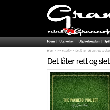
Hjem
Utgivelser
Utgivelsesplan
Spil
Hjem
Nyhetsarkiv
Det låter rett og slett strøken
Det låter rett og slet