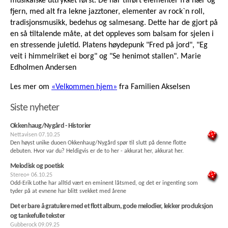
musikalske uttrykket først. De har tilført elementer fra nær og
fjern, med alt fra lekne jazztoner, elementer av rock`n roll,
tradisjonsmusikk, bedehus og salmesang. Dette har de gjort på
en så tiltalende måte, at det oppleves som balsam for sjelen i
en stressende juletid. Platens høydepunk "Fred på jord", "Eg
veit i himmelriket ei borg" og "Se henimot stallen". Marie
Edholmen Andersen
Les mer om
«Velkommen hjem»
fra Familien Akselsen
Siste nyheter
Okkenhaug/Nygård - Historier
Nettavisen
07.10.25
Den høyst unike duoen Okkenhaug/Nygård spør til slutt på denne flotte
debuten. Hvor var du? Heldigvis er de to her - akkurat her, akkurat her.
Melodisk og poetisk
Stereo+
06.10.25
Odd-Erik Lothe har alltid vært en eminent låtsmed, og det er ingenting som
tyder på at evnene har blitt svekket med årene
Det er bare å gratulere med et flott album, gode melodier, lekker produksjon
og tankefulle tekster
Gubberock
09.09.25