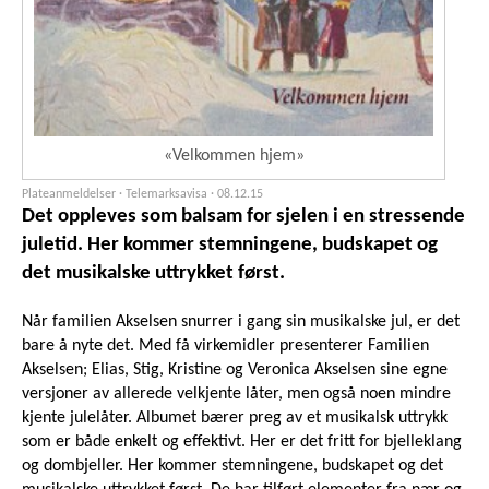
«Velkommen hjem»
Plateanmeldelser · Telemarksavisa ·
08.12.15
Det oppleves som balsam for sjelen i en stressende
juletid. Her kommer stemningene, budskapet og
det musikalske uttrykket først.
Når familien Akselsen snurrer i gang sin musikalske jul, er det
bare å nyte det. Med få virkemidler presenterer Familien
Akselsen; Elias, Stig, Kristine og Veronica Akselsen sine egne
versjoner av allerede velkjente låter, men også noen mindre
kjente julelåter. Albumet bærer preg av et musikalsk uttrykk
som er både enkelt og effektivt. Her er det fritt for bjelleklang
og dombjeller. Her kommer stemningene, budskapet og det