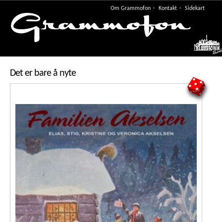
Om Grammofon
Kontakt
Sidekart
Meny
Det er bare å nyte
5