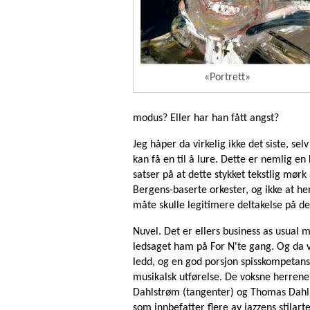
«Portrett»
modus? Eller har han fått angst?
Jeg håper da virkelig ikke det siste, s
kan få en til å lure. Dette er nemlig e
satser på at dette stykket tekstlig mørk
Bergens-baserte orkester, og ikke at h
måte skulle legitimere deltakelse på de
Nuvel. Det er ellers business as usual
ledsaget ham på For N'te gang. Og da vil
ledd, og en god porsjon spisskompetans
musikalsk utførelse. De voksne herrene
Dahlstrøm (tangenter) og Thomas Dahl 
som innbefatter flere av jazzens stilarte