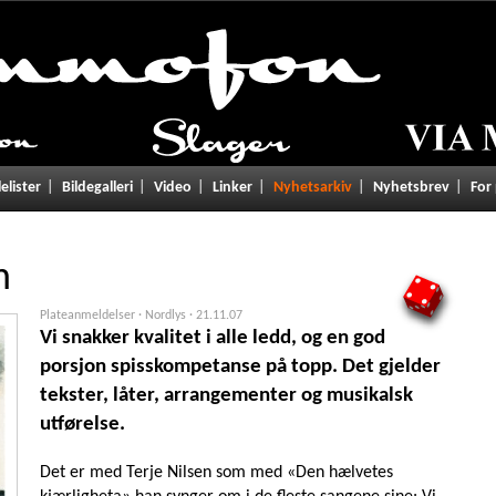
lelister
Bildegalleri
Video
Linker
Nyhetsarkiv
Nyhetsbrev
For
n
4
Plateanmeldelser · Nordlys ·
21.11.07
Vi snakker kvalitet i alle ledd, og en god
porsjon spisskompetanse på topp. Det gjelder
tekster, låter, arrangementer og musikalsk
utførelse.
Det er med Terje Nilsen som med «Den hælvetes