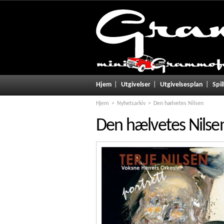
Hjem
Utgivelser
Utgivelsesplan
Spil
Hjem
Nyhetsarkiv
Den hælvetes Nilsen
Den hælvetes Nilse