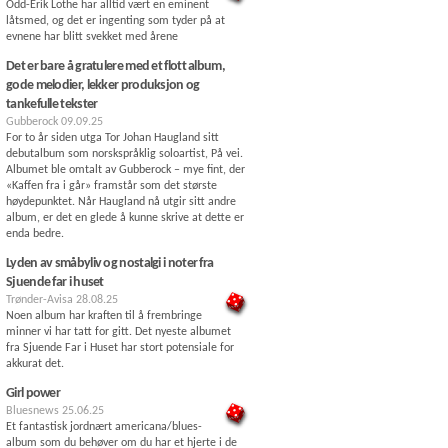
Odd-Erik Lothe har alltid vært en eminent
låtsmed, og det er ingenting som tyder på at
evnene har blitt svekket med årene
Det er bare å gratulere med et flott album,
gode melodier, lekker produksjon og
tankefulle tekster
Gubberock
09.09.25
For to år siden utga Tor Johan Haugland sitt
debutalbum som norskspråklig soloartist, På vei.
Albumet ble omtalt av Gubberock – mye fint, der
«Kaffen fra i går» framstår som det største
høydepunktet. Når Haugland nå utgir sitt andre
album, er det en glede å kunne skrive at dette er
enda bedre.
Lyden av småbyliv og nostalgi i noter fra
Sjuende far i huset
Trønder-Avisa
28.08.25
Noen album har kraften til å frembringe
minner vi har tatt for gitt. Det nyeste albumet
fra Sjuende Far i Huset har stort potensiale for
akkurat det.
Girl power
Bluesnews
25.06.25
Et fantastisk jordnært americana/blues-
album som du behøver om du har et hjerte i de