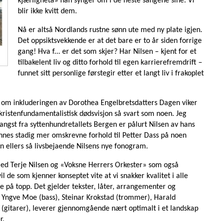
kjærligheta» han synger om i de fleste sangene sine: Vi
blir ikke kvitt dem.
Nå er altså Nordlands rustne sønn ute med ny plate igjen.
Det oppsiktsvekkende er at det bare er to år siden forrige
gang! Hva f... er det som skjer? Har Nilsen – kjent for et
tilbakelent liv og ditto forhold til egen karrierefremdrift –
funnet sitt personlige førstegir etter et langt liv i frakoplet
elv om inkluderingen av Dorothea Engelbretsdatters Dagen viker
n kristenfundamentalistisk dødsvisjon så svart som noen. Jeg
 angst fra syttenhundretallets Bergen er pålurt Nilsen av hans
ennes stadig mer omskrevne forhold til Petter Dass på noen
n ellers så livsbejaende Nilsens nye fonogram.
 med Terje Nilsen og «Voksne Herrers Orkester» som også
 de som kjenner konseptet vite at vi snakker kvalitet i alle
e på topp. Det gjelder tekster, låter, arrangementer og
 Yngve Moe (bass), Steinar Krokstad (trommer), Harald
(gitarer), leverer gjennomgående nært optimalt i et landskap
r.