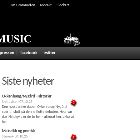
Om Grammofon
Kontakt
Sidekart
 pressen
facebook
twitter
Siste nyheter
Okkenhaug/Nygård - Historier
Nettavisen
07.10.25
Den høyst unike duoen Okkenhaug/Nygård
spør til slutt på denne flotte debuten. Hvor var
du? Heldigvis er de to her - akkurat her, akkurat
her.
Melodisk og poetisk
Stereo+
06.10.25