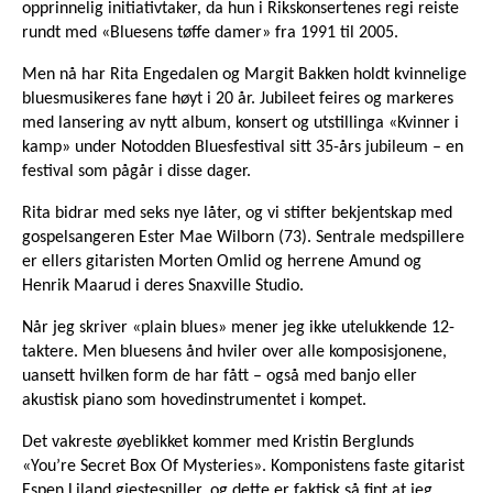
opprinnelig initiativtaker, da hun i Rikskonsertenes regi reiste
rundt med «Bluesens tøffe damer» fra 1991 til 2005.
Men nå har Rita Engedalen og Margit Bakken holdt kvinnelige
bluesmusikeres fane høyt i 20 år. Jubileet feires og markeres
med lansering av nytt album, konsert og utstillinga «Kvinner i
kamp» under Notodden Bluesfestival sitt 35-års jubileum – en
festival som pågår i disse dager.
Rita bidrar med seks nye låter, og vi stifter bekjentskap med
gospelsangeren Ester Mae Wilborn (73). Sentrale medspillere
er ellers gitaristen Morten Omlid og herrene Amund og
Henrik Maarud i deres Snaxville Studio.
Når jeg skriver «plain blues» mener jeg ikke utelukkende 12-
taktere. Men bluesens ånd hviler over alle komposisjonene,
uansett hvilken form de har fått – også med banjo eller
akustisk piano som hovedinstrumentet i kompet.
Det vakreste øyeblikket kommer med Kristin Berglunds
«You’re Secret Box Of Mysteries». Komponistens faste gitarist
Espen Liland gjestespiller, og dette er faktisk så fint at jeg