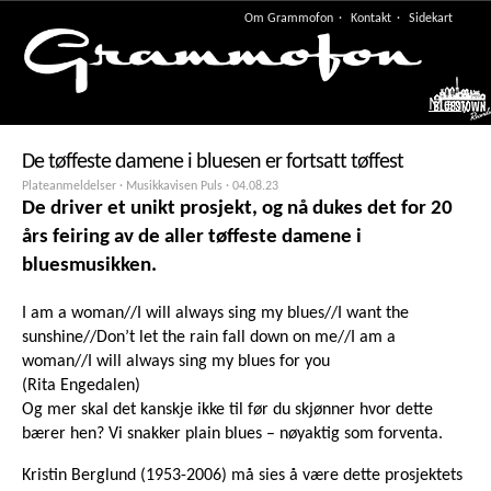
Om Grammofon
Kontakt
Sidekart
Meny
De tøffeste damene i bluesen er fortsatt tøffest
Plateanmeldelser · Musikkavisen Puls ·
04.08.23
De driver et unikt prosjekt, og nå dukes det for 20
års feiring av de aller tøffeste damene i
bluesmusikken.
I am a woman//I will always sing my blues//I want the
sunshine//Don’t let the rain fall down on me//I am a
woman//I will always sing my blues for you
(Rita Engedalen)
Og mer skal det kanskje ikke til før du skjønner hvor dette
bærer hen? Vi snakker plain blues – nøyaktig som forventa.
Kristin Berglund (1953-2006) må sies å være dette prosjektets