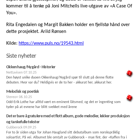
kommer til å tenke på Joni Mitchells live-utgave av «A Case Of
You».
Rita Engedalen og Margit Bakken holder en fjellstø hånd over
dette prosjektet. Arild Rønsen
Kilde:
https://www.puls.no/19543.html
Siste nyheter
Okkenhaug/Nygård - Historier
Nettavisen
07.10.25
Den høyst unike duoen Okkenhaug/Nygård spør til slutt på denne flotte
debuten. Hvor var du? Heldigvis er de to her - akkurat her, akkurat her.
Melodisk og poetisk
Stereo+
06.10.25
Odd-Erik Lothe har alltid vært en eminent låtsmed, og det er ingenting som
tyder på at evnene har blitt svekket med årene
Det er bare å gratulere med et flott album, gode melodier, lekker produksjon
og tankefulle tekster
Gubberock
09.09.25
For to år siden utga Tor Johan Haugland sitt debutalbum som norskspråklig
soloartist, På vei. Albumet ble omtalt av Gubberock – mye fint, der «Kaffen fra i