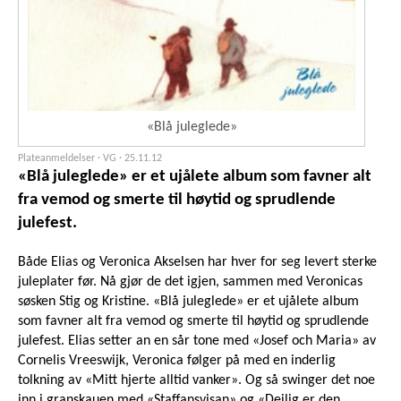
«Blå juleglede»
Plateanmeldelser · VG ·
25.11.12
«Blå juleglede» er et ujålete album som favner alt
fra vemod og smerte til høytid og sprudlende
julefest.
Både Elias og Veronica Akselsen har hver for seg levert sterke
juleplater før. Nå gjør de det igjen, sammen med Veronicas
søsken Stig og Kristine. «Blå juleglede» er et ujålete album
som favner alt fra vemod og smerte til høytid og sprudlende
julefest. Elias setter an en sår tone med «Josef och Maria» av
Cornelis Vreeswijk, Veronica følger på med en inderlig
tolkning av «Mitt hjerte alltid vanker». Og så swinger det noe
inn i granskauen med «Staffansvisan» og «Deilig er den