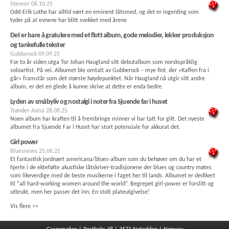
Stereo+
06.10.25
Odd-Erik Lothe har alltid vært en eminent låtsmed, og det er ingenting som
tyder på at evnene har blitt svekket med årene
Det er bare å gratulere med et flott album, gode melodier, lekker produksjon
og tankefulle tekster
Gubberock
09.09.25
For to år siden utga Tor Johan Haugland sitt debutalbum som norskspråklig
soloartist, På vei. Albumet ble omtalt av Gubberock – mye fint, der «Kaffen fra i
går» framstår som det største høydepunktet. Når Haugland nå utgir sitt andre
album, er det en glede å kunne skrive at dette er enda bedre.
Lyden av småbyliv og nostalgi i noter fra Sjuende far i huset
Trønder-Avisa
28.08.25
Noen album har kraften til å frembringe minner vi har tatt for gitt. Det nyeste
albumet fra Sjuende Far i Huset har stort potensiale for akkurat det.
Girl power
Bluesnews
25.06.25
Et fantastisk jordnært americana/blues-album som du behøver om du har et
hjerte i de ektefølte akustiske låtskriver-tradisjonene der blues og country møtes
som likeverdige med de beste musikerne i faget her til lands. Albumet er dedikert
til “all hard-working women around the world”. Begrepet girl-power er forslitt og
utbrukt, men her passer det inn. En stolt plateutgivelse!
Vis flere >>