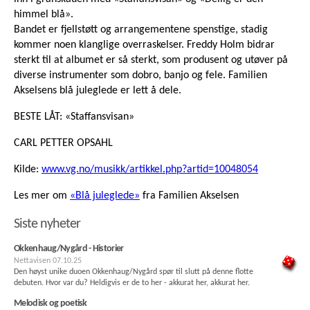
himmel blå».
Bandet er fjellstøtt og arrangementene spenstige, stadig
kommer noen klanglige overraskelser. Freddy Holm bidrar
sterkt til at albumet er så sterkt, som produsent og utøver på
diverse instrumenter som dobro, banjo og fele. Familien
Akselsens blå juleglede er lett å dele.
BESTE LÅT: «Staffansvisan»
CARL PETTER OPSAHL
Kilde:
www.vg.no/musikk/artikkel.php?artid=10048054
Les mer om
«Blå juleglede»
fra Familien Akselsen
Siste nyheter
Okkenhaug/Nygård - Historier
Nettavisen
07.10.25
Den høyst unike duoen Okkenhaug/Nygård spør til slutt på denne flotte
debuten. Hvor var du? Heldigvis er de to her - akkurat her, akkurat her.
Melodisk og poetisk