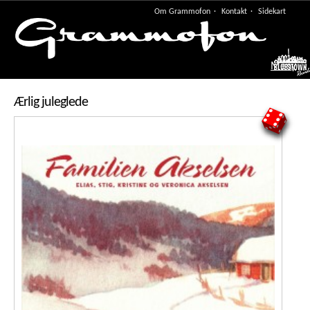
Om Grammofon
Kontakt
Sidekart
Meny
Ærlig juleglede
6