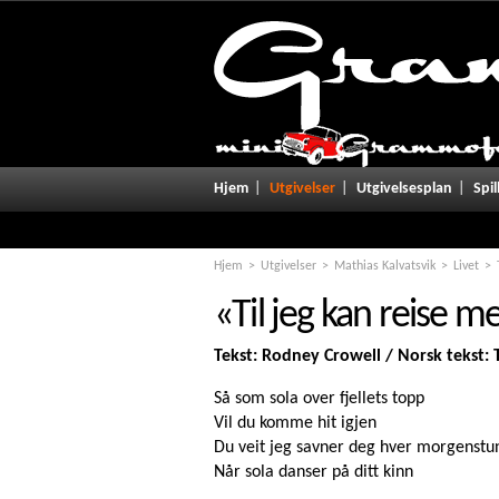
Notice
: Undefined variable: promo in
/home/grammofo/public_html/u
Hjem
Utgivelser
Utgivelsesplan
Spil
Hjem
Utgivelser
Mathias Kalvatsvik
Livet
«Til jeg kan reise m
Tekst: Rodney Crowell / Norsk tekst
Så som sola over fjellets topp
Vil du komme hit igjen
Du veit jeg savner deg hver morgenstu
Når sola danser på ditt kinn