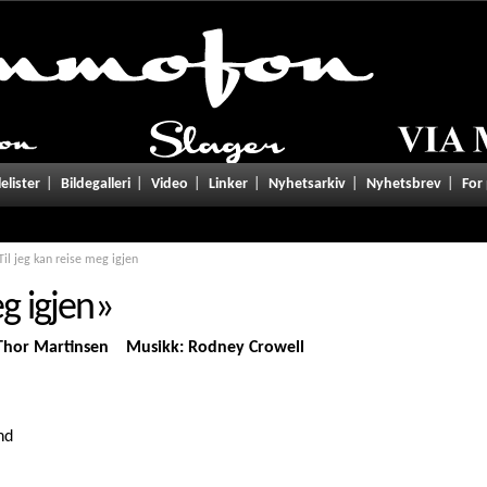
tgivelser/lyrics.php
on line
101
lelister
Bildegalleri
Video
Linker
Nyhetsarkiv
Nyhetsbrev
For
Til jeg kan reise meg igjen
eg igjen»
: Thor Martinsen Musikk: Rodney Crowell
nd