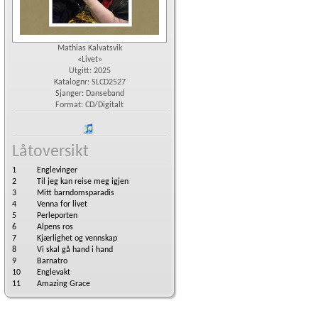
Mathias Kalvatsvik
«Livet»
Utgitt: 2025
Katalognr: SLCD2527
Sjanger: Danseband
Format: CD/Digitalt
iTunes
Låtoversikt
1
Englevinger
2
Til jeg kan reise meg igjen
3
Mitt barndomsparadis
4
Venna for livet
5
Perleporten
6
Alpens ros
7
Kjærlighet og vennskap
8
Vi skal gå hand i hand
9
Barnatro
10
Englevakt
11
Amazing Grace