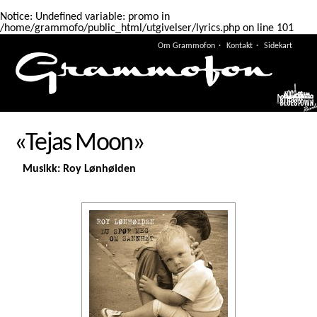
Notice
: Undefined variable: promo in
/home/grammofo/public_html/utgivelser/lyrics.php
on line
101
Om Grammofon
Kontakt
Sidekart
Meny
«Tejas Moon»
Musikk: Roy Lønhøiden