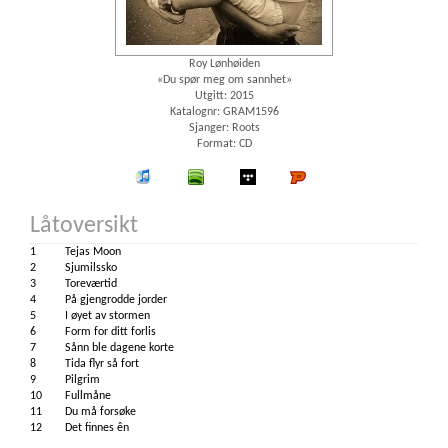
Roy Lønhøiden
«Du spør meg om sannhet»
Utgitt: 2015
Katalognr: GRAM1596
Sjanger: Roots
Format: CD
iTunes
spotify
wimp
Platekompaniet
Låtoversikt
1
Tejas Moon
2
Sjumilssko
3
Toreværtid
4
På gjengrodde jorder
5
I øyet av stormen
6
Form for ditt forlis
7
Sånn ble dagene korte
8
Tida flyr så fort
9
Pilgrim
10
Fullmåne
11
Du må forsøke
12
Det finnes ên