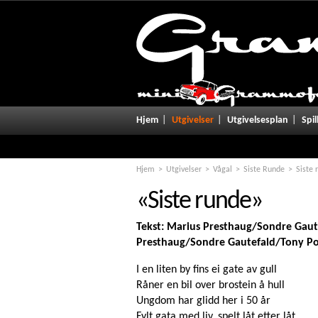
Notice
: Undefined variable: promo in
/home/grammofo/public_html/u
Hjem
Utgivelser
Utgivelsesplan
Spil
Hjem
Utgivelser
Vågal
Siste Runde
Siste 
«Siste runde»
Tekst: Marius Presthaug/Sondre Gau
Presthaug/Sondre Gautefald/Tony P
I en liten by fins ei gate av gull
Råner en bil over brostein å hull
Ungdom har glidd her i 50 år
Fylt gata med liv, spelt låt etter låt