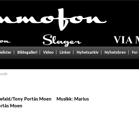
tgivelser/lyrics.php
on line
101
lelister
Bildegalleri
Video
Linker
Nyhetsarkiv
Nyhetsbrev
For
runde
tefald/Tony Portås Moen Musikk: Marius
ortås Moen