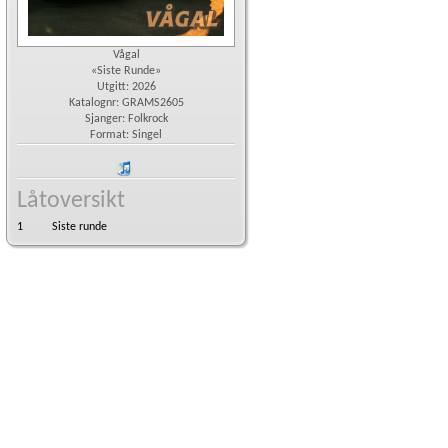
Vågal
«Siste Runde»
Utgitt: 2026
Katalognr: GRAMS2605
Sjanger: Folkrock
Format: Singel
iTunes
Låtoversikt
1
Siste runde