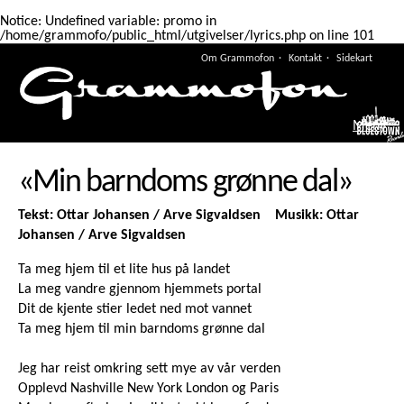
Notice
: Undefined variable: promo in
/home/grammofo/public_html/utgivelser/lyrics.php
on line
101
Om Grammofon
Kontakt
Sidekart
Meny
«Min barndoms grønne dal»
Tekst: Ottar Johansen / Arve Sigvaldsen Musikk: Ottar
Johansen / Arve Sigvaldsen
Ta meg hjem til et lite hus på landet
La meg vandre gjennom hjemmets portal
Dit de kjente stier ledet ned mot vannet
Ta meg hjem til min barndoms grønne dal
Jeg har reist omkring sett mye av vår verden
Opplevd Nashville New York London og Paris