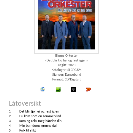
Bjørns Orkester
«Det blir tjo hei og fest igjen»
Utgitt: 2023
Katalognr: SLCD2324
Sjanger: Danseband
Format: CD/Digitalt
iTunes
spotify
wimp
Platekompaniet
Låtoversikt
1
Det blir tjo hei og fest igjen
2
Du kom som en sommervind
3
Kom og rekk meg hånden din
4
Min barndoms grønne dal
5
Folk til slikt