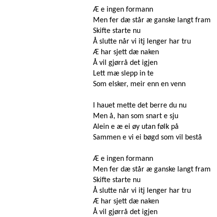
Æ e ingen formann
Men fer dæ står æ ganske langt fram
Skifte starte nu
Å slutte når vi itj lenger har tru
Æ har sjett dæ naken
Å vil gjørrå det igjen
Lett mæ slepp in te
Som elsker, meir enn en venn
I hauet mette det berre du nu
Men å, han som snart e sju
Alein e æ ei øy utan følk på
Sammen e vi ei bøgd som vil bestå
Æ e ingen formann
Men fer dæ står æ ganske langt fram
Skifte starte nu
Å slutte når vi itj lenger har tru
Æ har sjett dæ naken
Å vil gjørrå det igjen