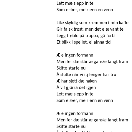
Lett mæ slepp in te
Som elsker, meir enn en venn
Like skyldig som kremmen i min kaffe
Gir falsk trøst, men det e æ vant te
Legg trøble på trappa, gå forbi
Et blikk i speilet, ei ainna tid
Æ e ingen formann
Men fer dæ står æ ganske langt fram
Skifte starte nu
Å slutte når vi itj lenger har tru
Æ har sjett dæ naken
Å vil gjørrå det igjen
Lett mæ slepp in te
Som elsker, meir enn en venn
Æ e ingen formann
Men fer dæ står æ ganske langt fram
Skifte starte nu