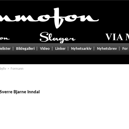
tgivelser/lyrics.php
on line
101
lelister
Bildegalleri
Video
Linker
Nyhetsarkiv
Nyhetsbrev
For
yliv
Formann
Sverre Bjarne Inndal