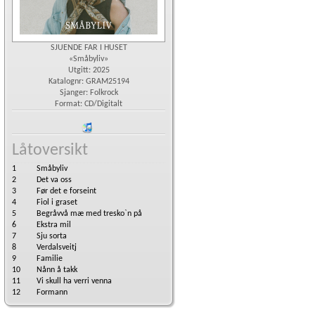
SJUENDE FAR I HUSET
«Småbyliv»
Utgitt: 2025
Katalognr: GRAM25194
Sjanger: Folkrock
Format: CD/Digitalt
iTunes
Låtoversikt
1
Småbyliv
2
Det va oss
3
Før det e forseint
4
Fiol i graset
5
Begråvvå mæ med tresko`n på
6
Ekstra mil
7
Sju sorta
8
Verdalsveitj
9
Familie
10
Nånn å takk
11
Vi skull ha verri venna
12
Formann