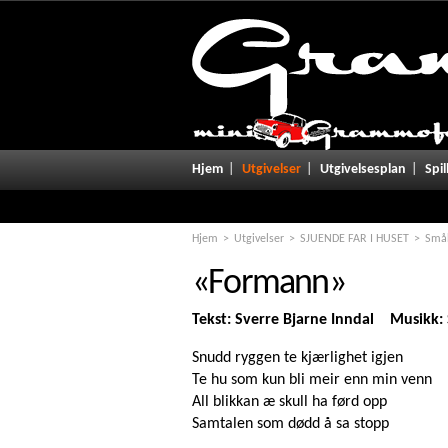
Notice
: Undefined variable: promo in
/home/grammofo/public_html/u
Hjem
Utgivelser
Utgivelsesplan
Spil
Hjem
Utgivelser
SJUENDE FAR I HUSET
Småb
«Formann»
Tekst: Sverre Bjarne Inndal Musikk: 
Snudd ryggen te kjærlighet igjen
Te hu som kun bli meir enn min venn
All blikkan æ skull ha førd opp
Samtalen som dødd å sa stopp