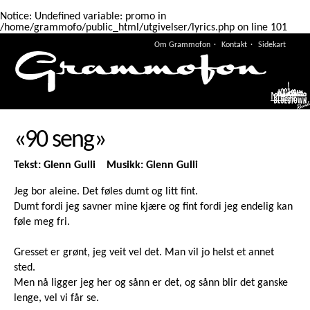
Notice
: Undefined variable: promo in
/home/grammofo/public_html/utgivelser/lyrics.php
on line
101
Om Grammofon
Kontakt
Sidekart
Meny
«90 seng»
Tekst: Glenn Gulli Musikk: Glenn Gulli
Jeg bor aleine. Det føles dumt og litt fint.
Dumt fordi jeg savner mine kjære og fint fordi jeg endelig kan
føle meg fri.
Gresset er grønt, jeg veit vel det. Man vil jo helst et annet
sted.
Men nå ligger jeg her og sånn er det, og sånn blir det ganske
lenge, vel vi får se.