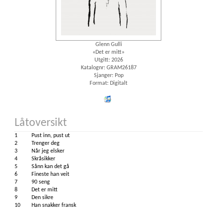
Glenn Gulli
«Det er mitt»
Utgitt: 2026
Katalognr: GRAM26187
Sjanger: Pop
Format: Digitalt
iTunes
Låtoversikt
1
Pust inn, pust ut
2
Trenger deg
3
Når jeg elsker
4
Skråsikker
5
Sånn kan det gå
6
Fineste han veit
7
90 seng
8
Det er mitt
9
Den sikre
10
Han snakker fransk