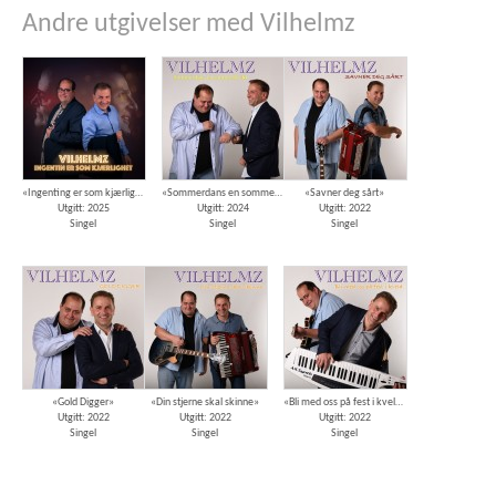
Andre utgivelser med Vilhelmz
«Ingenting er som kjærlighet»
«Sommerdans en sommerkveld»
«Savner deg sårt»
Utgitt: 2025
Utgitt: 2024
Utgitt: 2022
Singel
Singel
Singel
«Gold Digger»
«Din stjerne skal skinne»
«Bli med oss på fest i kveld»
Utgitt: 2022
Utgitt: 2022
Utgitt: 2022
Singel
Singel
Singel