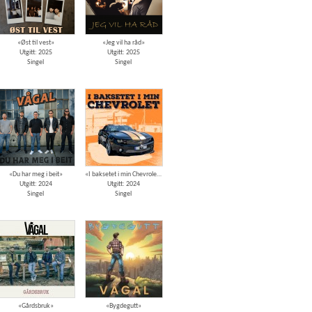
«Øst til vest»
«Jeg vil ha råd»
Utgitt: 2025
Utgitt: 2025
Singel
Singel
«Du har meg i beit»
«I baksetet i min Chevrolet»
Utgitt: 2024
Utgitt: 2024
Singel
Singel
«Gårdsbruk»
«Bygdegutt»