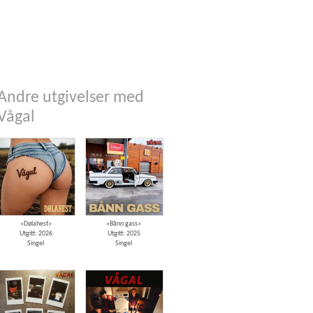
Andre utgivelser med
Vågal
«Dølahest»
«Bånn gass»
Utgitt: 2026
Utgitt: 2025
Singel
Singel