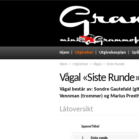
Hjem
Utgivelser
Utgivelsesplan
Spil
Hjem
Utgivelser
Vågal
Siste Runde
Vågal
«
Siste Runde
Vågal består av: Sondre Gautefald (git
Vennman (trommer) og Marius Presth
Låtoversikt
Spornr
Tittel
1
Siste runde