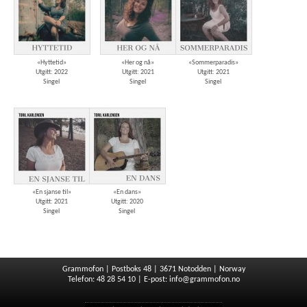
«Hyttetid»
«Her og nå»
«Sommerparadis»
Utgitt: 2022
Utgitt: 2021
Utgitt: 2021
Singel
Singel
Singel
«En sjanse til»
«En dans»
Utgitt: 2021
Utgitt: 2020
Singel
Singel
Grammofon | Postboks 48 | 3671 Notodden | Norway
Telefon: 48 28 54 10 | E-post:
info@grammofon.no