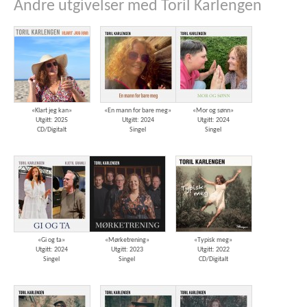
Andre utgivelser med Toril Karlengen
«Klart jeg kan»
«En mann for bare meg»
«Mor og sønn»
Utgitt: 2025
Utgitt: 2024
Utgitt: 2024
CD/Digitalt
Singel
Singel
«Gi og ta»
«Mørketrening»
«Typisk meg»
Utgitt: 2024
Utgitt: 2023
Utgitt: 2022
Singel
Singel
CD/Digitalt