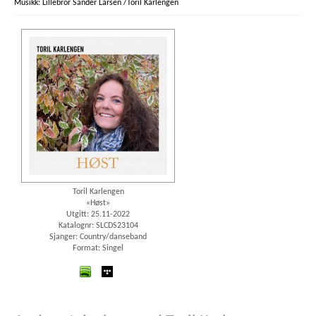
Lillebror Sander Larsen /Toril Karlengen
Toril Karlengen
«Høst»
Utgitt: 25.11-2022
Katalognr: SLCDS23104
Sjanger: Country/danseband
Format: Singel
spotify
wimp