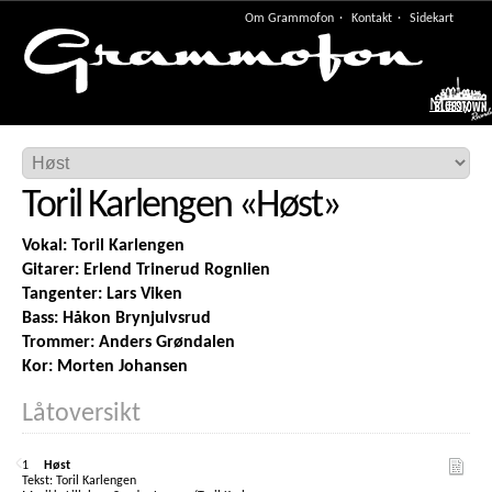
Om Grammofon
Kontakt
Sidekart
Meny
Toril Karlengen
«
Høst
»
Vokal: Toril Karlengen
Gitarer: Erlend Trinerud Rognlien
Tangenter: Lars Viken
Bass: Håkon Brynjulvsrud
Trommer: Anders Grøndalen
Kor: Morten Johansen
Låtoversikt
1
Høst
Toril Karlengen