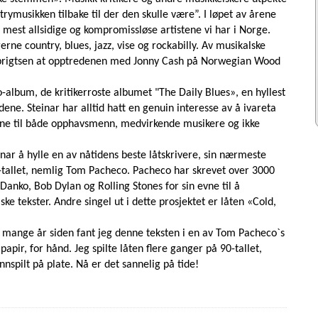
rymusikken tilbake til der den skulle være”. I løpet av årene
e mest allsidige og kompromissløse artistene vi har i Norge.
rne country, blues, jazz, vise og rockabilly. Av musikalske
lbrigtsen at opptredenen med Jonny Cash på Norwegian Wood
o-album, de kritikerroste albumet "The Daily Blues», en hyllest
idene. Steinar har alltid hatt en genuin interesse av å ivareta
enne til både opphavsmenn, medvirkende musikere og ikke
ar å hylle en av nåtidens beste låtskrivere, sin nærmeste
tallet, nemlig Tom Pacheco. Pacheco har skrevet over 3000
Danko, Bob Dylan og Rolling Stones for sin evne til å
ke tekster. Andre singel ut i dette prosjektet er låten «Cold,
r mange år siden fant jeg denne teksten i en av Tom Pacheco`s
papir, for hånd. Jeg spilte låten flere ganger på 90-tallet,
nnspilt på plate. Nå er det sannelig på tide!