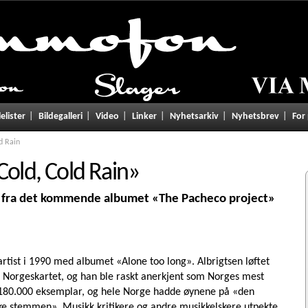
lelister
Bildegalleri
Video
Linker
Nyhetsarkiv
Nyhetsbrev
For
d Rain
Cold, Cold Rain
»
el fra det kommende albumet «The Pacheco project»
rtist i 1990 med albumet «Alone too long». Albrigtsen løftet
 Norgeskartet, og han ble raskt anerkjent som Norges mest
 180.000 eksemplar, og hele Norge hadde øynene på «den
e stemmen». Musikk kritikere og andre musikkelskere utpekte