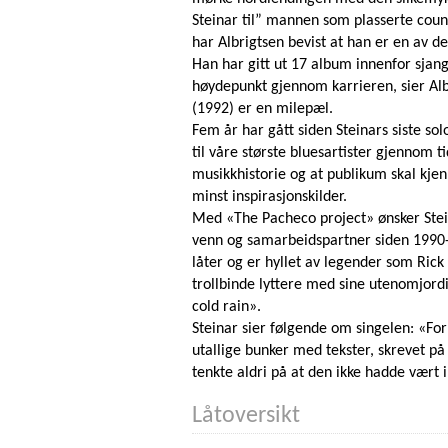
Steinar til” mannen som plasserte count
har Albrigtsen bevist at han er en av d
Han har gitt ut 17 album innenfor sjange
høydepunkt gjennom karrieren, sier A
(1992) er en milepæl.
Fem år har gått siden Steinars siste sol
til våre største bluesartister gjennom t
musikkhistorie og at publikum skal kj
minst inspirasjonskilder.
Med «The Pacheco project» ønsker Stein
venn og samarbeidspartner siden 1990-
låter og er hyllet av legender som Rick 
trollbinde lyttere med sine utenomjordis
cold rain».
Steinar sier følgende om singelen: «Fo
utallige bunker med tekster, skrevet på 
tenkte aldri på at den ikke hadde vært i
Låtoversikt