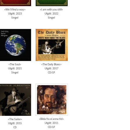
«We`ll find a way»
«I am with you still»
Utgitt: 2023
Utgitt: 2022
Singel
Singel
«The Soul»
«The Daily Blues»
Utgitt: 2021
Utgitt: 2017
Singel
CD/LP
«Bilda fra ei anna tid»
«The Sailor»
Utgitt: 2011
Utgitt: 2015
CD/LP
CD