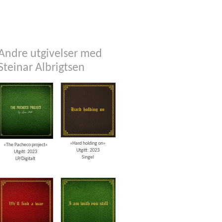
Andre utgivelser med
Steinar Albrigtsen
«Hard holding on»
«The Pacheco project»
Utgitt: 2023
Utgitt: 2023
Singel
LP/Digitalt