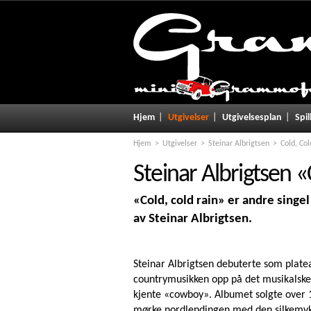
Hjem
Utgivelser
Utgivelsesplan
Spil
Hjem
Utgivelser
Steinar Albrigtsen
Cold, Col
Steinar Albrigtsen
«
«Cold, cold rain» er andre sing
av Steinar Albrigtsen.
Steinar Albrigtsen debuterte som platea
countrymusikken opp på det musikalske
kjente «cowboy». Albumet solgte over
mørke nordlendingen med den silkemyk