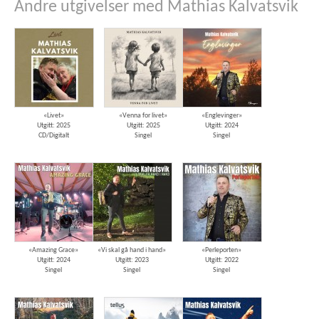
Andre utgivelser med Mathias Kalvatsvik
«Livet»
«Venna for livet»
«Englevinger»
Utgitt: 2025
Utgitt: 2025
Utgitt: 2024
CD/Digitalt
Singel
Singel
«Amazing Grace»
«Vi skal gå hand i hand»
«Perleporten»
Utgitt: 2024
Utgitt: 2023
Utgitt: 2022
Singel
Singel
Singel