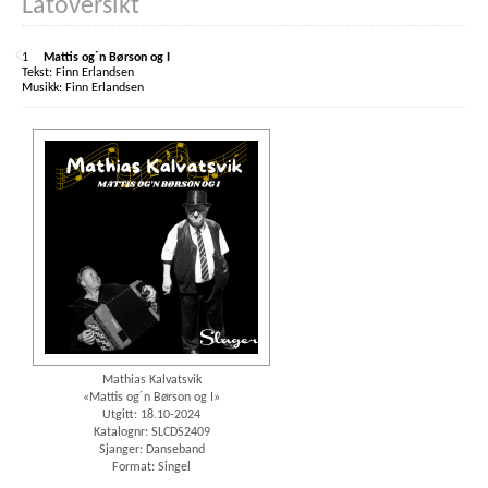
Låtoversikt
1
Mattis og´n Børson og I
Finn Erlandsen
Finn Erlandsen
Mathias Kalvatsvik
«Mattis og´n Børson og I»
Utgitt: 18.10-2024
Katalognr: SLCDS2409
Sjanger: Danseband
Format: Singel