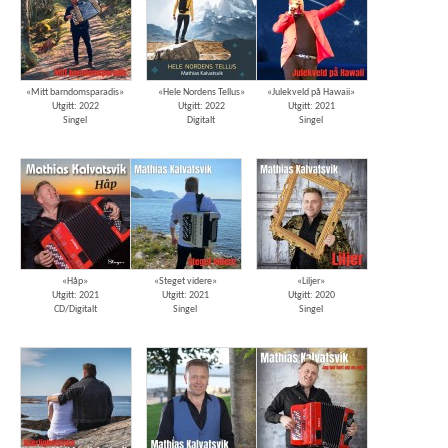
«Mitt barndomsparadis»
«Hele Nordens Tellus»
«Julekveld på Hawaii»
Utgitt: 2022
Utgitt: 2022
Utgitt: 2021
Singel
Digitalt
Singel
«Håp»
«Steget videre»
«Liljer»
Utgitt: 2021
Utgitt: 2021
Utgitt: 2020
CD/Digitalt
Singel
Singel