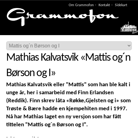
Om Grammofon
Kontakt
Sidekart
Meny
Mathias Kalvatsvik
«
Mattis og´n
Børson og I
»
Mathias Kalvatsvik eller "Mattis" som han ble kalt i
unge år, her i samarbeid med Finn Erlandsen
(Reddik). Finn skrev låta «Røkke,Gjelsten og i» som
Trøste & Bære hadde en kjempehiten med i 1997.
Nå har Mathias laget en ny versjon som har fått
tittelen "Mattis og´n Børson og I".