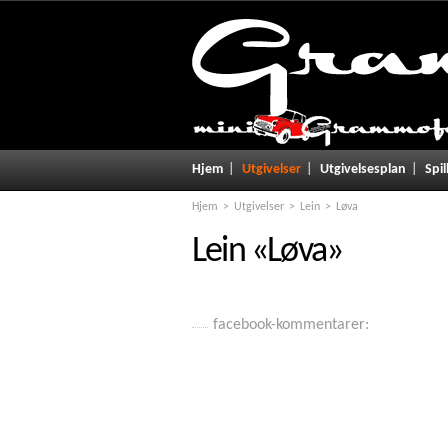
Hjem
Utgivelser
Utgivelsesplan
Spil
Hjem
Utgivelser
Lein
Løva
Lein
«
Løva
»