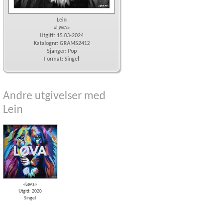
Lein
«Løva»
Utgitt: 15.03-2024
Katalognr: GRAMS2412
Sjanger: Pop
Format: Singel
Andre utgivelser med
Lein
«Løva»
Utgitt: 2020
Singel