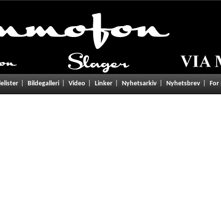
lelister
Bildegalleri
Video
Linker
Nyhetsarkiv
Nyhetsbrev
For