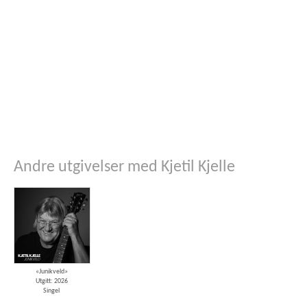
Andre utgivelser med Kjetil Kjelle
«Junikveld»
Utgitt: 2026
Singel