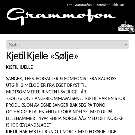
Om Grammofon
Kontakt
Sidekart
Meny
Kjetil Kjelle
«
Sølje
»
KJETIL KJELLE
SANGER, TEKSTFORFATTER & KOMPONIST FRA RAUFOSS
UTGIR 2 MELODIER FRA EGET BRYST TIL
MIDTSOMMERFEIRINGEN I SVERIGE I ÅR.
«SØLJE» OG « ANGSBLOMMAVALSEN». KJETIL HAR EN STOR
PRODUKSJON AV EGNE SANGER BAK SEG PÅ TONO
OG HADDE BLA. EN «HIT» I FORBINDELSE MED OL PÅ
LILLEHAMMER I 1994 «HEIA NORGE ÅÅ» MED DET NORSKE
ISHOCKEYLANDSLAGET
KJETIL HAR FARTET RUNDT I NORGE MED FORSKJELLIGE