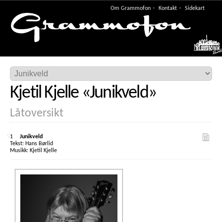
Om Grammofon
Kontakt
Sidekart
Meny
Kjetil Kjelle
«
Junikveld
»
Låtoversikt
1
Junikveld
Hans Børlid
Kjetil Kjelle