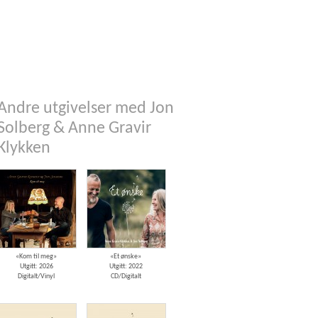
Andre utgivelser med Jon
Solberg & Anne Gravir
Klykken
«Kom til meg»
«Et ønske»
Utgitt: 2026
Utgitt: 2022
Digitalt/Vinyl
CD/Digitalt