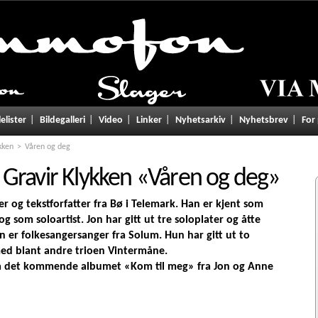
lelister
Bildegalleri
Video
Linker
Nyhetsarkiv
Nyhetsbrev
For
kken
Våren og deg
Gravir Klykken
«
Våren og deg
»
er og tekstforfatter fra Bø i Telemark. Han er kjent som
 og som soloartist. Jon har gitt ut tre soloplater og åtte
n er folkesangersanger fra Solum. Hun har gitt ut to
 med blant andre trioen Vintermåne.
ra det kommende albumet «Kom til meg» fra Jon og Anne