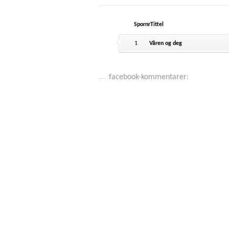
Spornr
Tittel
1
Våren og deg