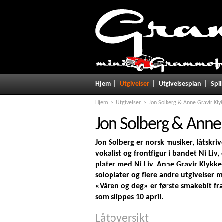
Hjem
Utgivelser
Utgivelsesplan
Spil
Hjem
Utgivelser
Jon Solberg & Anne Gravir Kly
Jon Solberg & Anne 
Jon Solberg er norsk musiker, låtskriv
vokalist og frontfigur i bandet Ni Liv,
plater med Ni Liv. Anne Gravir Klykke
soloplater og flere andre utgivelser
«Våren og deg» er første smakebit f
som slippes 10 april.
Låtoversikt