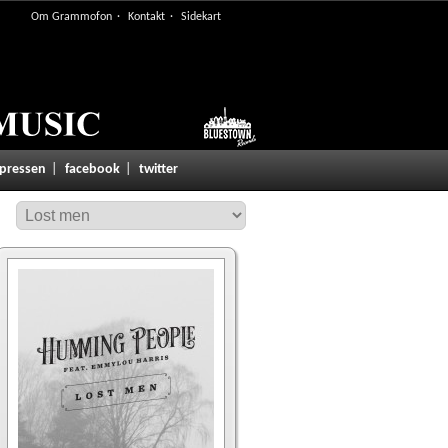
Om Grammofon
Kontakt
Sidekart
 pressen
facebook
twitter