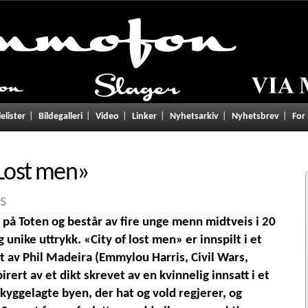
lelister
Bildegalleri
Video
Linker
Nyhetsarkiv
Nyhetsbrev
For
Lost men
»
s
på Toten og består av fire unge menn midtveis i 20
 unike uttrykk. «City of lost men» er innspilt i et
t av Phil Madeira (Emmylou Harris, Civil Wars,
rert av et dikt skrevet av en kvinnelig innsatt i et
kyggelagte byen, der hat og vold regjerer, og