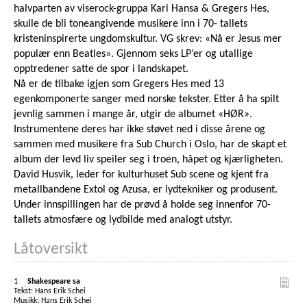
halvparten av viserock-gruppa Kari Hansa & Gregers Hes,
skulle de bli toneangivende musikere inn i 70- tallets
kristeninspirerte ungdomskultur. VG skrev: «Nå er Jesus mer
populær enn Beatles». Gjennom seks LP’er og utallige
opptredener satte de spor i landskapet.
Nå er de tilbake igjen som Gregers Hes med 13
egenkomponerte sanger med norske tekster. Etter å ha spilt
jevnlig sammen i mange år, utgir de albumet «HØR».
Instrumentene deres har ikke støvet ned i disse årene og
sammen med musikere fra Sub Church i Oslo, har de skapt et
album der levd liv speiler seg i troen, håpet og kjærligheten.
David Husvik, leder for kulturhuset Sub scene og kjent fra
metallbandene Extol og Azusa, er lydtekniker og produsent.
Under innspillingen har de prøvd å holde seg innenfor 70-
tallets atmosfære og lydbilde med analogt utstyr.
Låtoversikt
1
Shakespeare sa
Hans Erik Schei
Hans Erik Schei