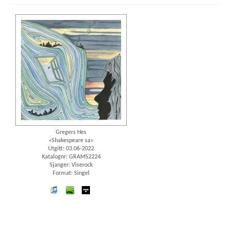
Gregers Hes
«Shakespeare sa»
Utgitt: 03.06-2022
Katalognr: GRAMS2224
Sjanger: Viserock
Format: Singel
iTunes
spotify
wimp