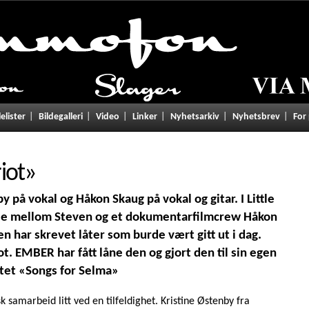
lelister
Bildegalleri
Video
Linker
Nyhetsarkiv
Nyhetsbrev
For
iot
»
 på vokal og Håkon Skaug på vokal og gitar. I Little
tale mellom Steven og et dokumentarfilmcrew Håkon
n har skrevet låter som burde vært gitt ut i dag.
iot. EMBER har fått låne den og gjort den til sin egen
ktet «Songs for Selma»
k samarbeid litt ved en tilfeldighet. Kristine Østenby fra