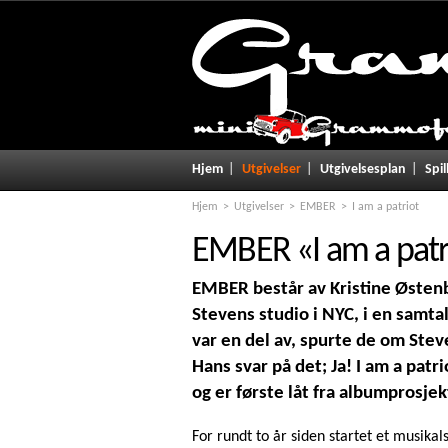
Hjem
Utgivelser
Utgivelsesplan
Spil
Hjem
Utgivelser
EMBER
I am a patriot
EMBER
«
I am a patr
EMBER består av Kristine Østenby
Stevens studio i NYC, i en sam
var en del av, spurte de om Steve
Hans svar på det; Ja! I am a patr
og er første låt fra albumprosje
For rundt to år siden startet et musikals