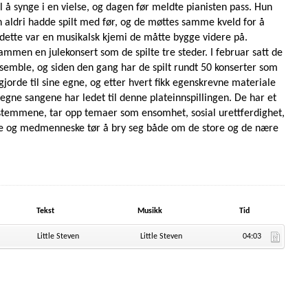
l å synge i en vielse, og dagen før meldte pianisten pass. Hun
n aldri hadde spilt med før, og de møttes samme kveld for å
 dette var en musikalsk kjemi de måtte bygge videre på.
mmen en julekonsert som de spilte tre steder. I februar satt de
nsemble, og siden den gang har de spilt rundt 50 konserter som
gjorde til sine egne, og etter hvert fikk egenskrevne materiale
 egne sangene har ledet til denne plateinnspillingen. De har et
temmene, tar opp temaer som ensomhet, sosial urettferdighet,
e og medmenneske tør å bry seg både om de store og de nære
Tekst
Musikk
Tid
Little Steven
Little Steven
04:03