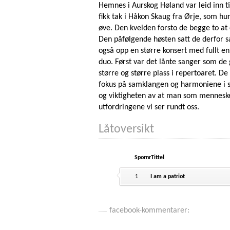
Hemnes i Aurskog Høland var leid inn ti
fikk tak i Håkon Skaug fra Ørje, som hu
øve. Den kvelden forsto de begge to at
Den påfølgende høsten satt de derfor sa
også opp en større konsert med fullt e
duo. Først var det lånte sanger som de 
større og større plass i repertoaret. De
fokus på samklangen og harmoniene i s
og viktigheten av at man som mennesk
utfordringene vi ser rundt oss.
Låtoversikt
Spornr
Tittel
1
I am a patriot