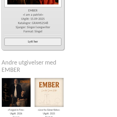
EMBER
«I am a patriot»
Utgitt: 15.09-2025
Katalognr: GRAMS2548
Sjanger: Singer/songwriter
Format: Singel
Lytt her
Andre utgivelser med
EMBER
«Forged in Fire»
«Live fra Såner Kirke»
Utgitt: 2026
Utgitt: 2025