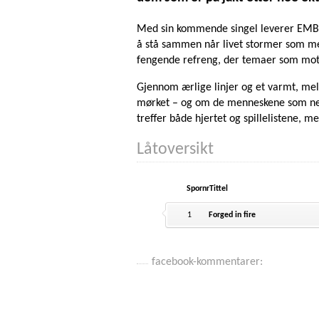
Med sin kommende singel leverer EMBER e
å stå sammen når livet stormer som mes
fengende refreng, der temaer som motg
Gjennom ærlige linjer og et varmt, mel
mørket – og om de menneskene som nekte
treffer både hjertet og spillelistene, m
Låtoversikt
Spornr
Tittel
1
Forged in fire