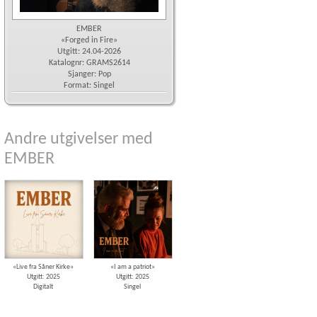
EMBER
«Forged in Fire»
Utgitt: 24.04-2026
Katalognr: GRAMS2614
Sjanger: Pop
Format: Singel
Andre utgivelser med
EMBER
«Live fra Såner Kirke»
«I am a patriot»
Utgitt: 2025
Utgitt: 2025
Digitalt
Singel