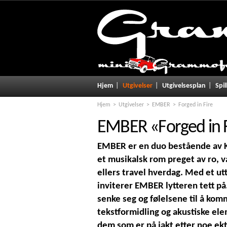
Hjem
Utgivelser
Utgivelsesplan
Spil
Hjem
Utgivelser
EMBER
Forged in Fire
EMBER
«
Forged in 
EMBER er en duo bestående av 
et musikalsk rom preget av ro, v
ellers travel hverdag. Med et ut
inviterer EMBER lytteren tett på
senke seg og følelsene til å k
tekstformidling og akustiske el
dem som er på jakt etter noe ek