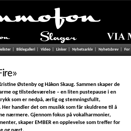
lelister
Bildegalleri
Video
Linker
Nyhetsarkiv
Nyhetsbrev
For
Fire
»
Kristine Østenby og Håkon Skaug. Sammen skaper de
arme og tilstedeværelse – en liten pustepause i en
trykk som er nedpå, ærlig og stemningsfullt,
. Her handler det om musikk som får skuldrene til å
omme nærmere. Gjennom fokus på vokalharmonier,
ementer, skaper EMBER en opplevelse som treffer for
te og nært.