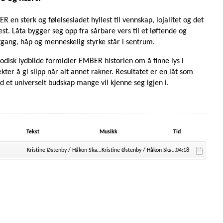
n sterk og følelsesladet hyllest til vennskap, lojalitet og det
t. Låta bygger seg opp fra sårbare vers til et løftende og
ang, håp og menneskelig styrke står i sentrum.
odisk lydbilde formidler EMBER historien om å finne lys i
r å gi slipp når alt annet rakner. Resultatet er en låt som
ed et universelt budskap mange vil kjenne seg igjen i.
Tekst
Musikk
Tid
Kristine Østenby / Håkon Skaug
Kristine Østenby / Håkon Skaug
04:18