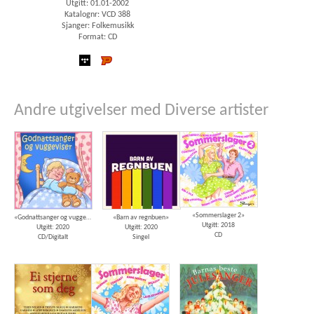
Utgitt: 01.01-2002
Katalognr: VCD 388
Sjanger: Folkemusikk
Format: CD
wimp
Platekompaniet
Andre utgivelser med Diverse artister
«Sommerslager 2»
«Godnattsanger og vuggeviser»
«Barn av regnbuen»
Utgitt: 2018
Utgitt: 2020
Utgitt: 2020
CD
CD/Digitalt
Singel