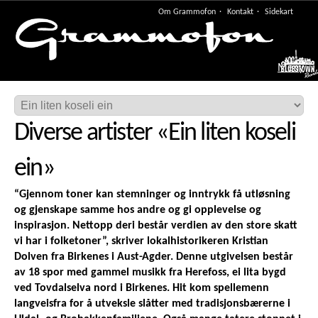
Om Grammofon
Kontakt
Sidekart
Meny
Diverse artister
«
Ein liten koseli
ein
»
“Gjennom toner kan stemninger og inntrykk få utløsning
og gjenskape samme hos andre og gi opplevelse og
inspirasjon. Nettopp deri består verdien av den store skatt
vi har i folketoner”, skriver lokalhistorikeren Kristian
Dolven fra Birkenes i Aust-Agder. Denne utgivelsen består
av 18 spor med gammel musikk fra Herefoss, ei lita bygd
ved Tovdalselva nord i Birkenes. Hit kom spellemenn
langveisfra for å utveksle slåtter med tradisjonsbærerne i