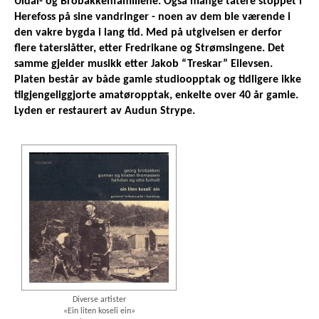
Uldal- og Brobakkenfamiliene. Også mange tatere stoppet i
Herefoss på sine vandringer - noen av dem ble værende i
den vakre bygda i lang tid. Med på utgivelsen er derfor
flere taterslåtter, etter Fredrikane og Strømsingene. Det
samme gjelder musikk etter Jakob “Treskar” Eilevsen.
Platen består av både gamle studioopptak og tidligere ikke
tilgjengeliggjorte amatøropptak, enkelte over 40 år gamle.
Lyden er restaurert av Audun Strype.
Diverse artister
«Ein liten koseli ein»