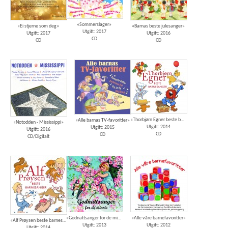
«Sommerslager»
«Ei stjerne som deg»
«Barnas beste julesanger»
Utgitt: 2017
Utgitt: 2017
Utgitt: 2016
CD
CD
CD
«Thorbjørn Egner beste barnesanger»
«Alle barnas TV-favoritter»
«Notodden - Mississippi»
Utgitt: 2014
Utgitt: 2015
Utgitt: 2016
CD
CD
CD/Digitalt
«Godnattsanger for de minste»
«Alle våre barnefavoritter»
«Alf Prøysen beste barnesanger»
Utgitt: 2013
Utgitt: 2012
Utgitt: 2014