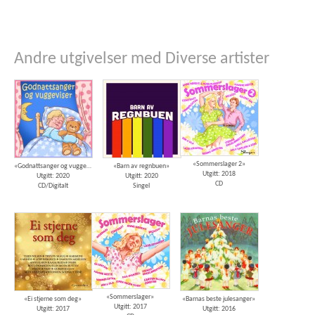
Andre utgivelser med Diverse artister
«Sommerslager 2»
«Godnattsanger og vuggeviser»
«Barn av regnbuen»
Utgitt: 2018
Utgitt: 2020
Utgitt: 2020
CD
CD/Digitalt
Singel
«Sommerslager»
«Ei stjerne som deg»
«Barnas beste julesanger»
Utgitt: 2017
Utgitt: 2017
Utgitt: 2016