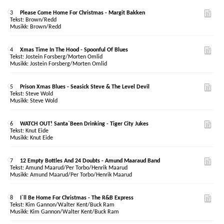
3
Please Come Home For Christmas - Margit Bakken
Brown/Redd
Brown/Redd
4
Xmas Time In The Hood - Spoonful Of Blues
Jostein Forsberg/Morten Omlid
Jostein Forsberg/Morten Omlid
5
Prison Xmas Blues - Seasick Steve & The Level Devil
Steve Wold
Steve Wold
6
WATCH OUT! Santa`Been Drinking - Tiger City Jukes
Knut Eide
Knut Eide
7
12 Empty Bottles And 24 Doubts - Amund Maaraud Band
Amund Maarud/Per Torbo/Henrik Maarud
Amund Maarud/Per Torbo/Henrik Maarud
8
I`ll Be Home For Christmas - The R&B Express
Kim Gannon/Walter Kent/Buck Ram
Kim Gannon/Walter Kent/Buck Ram