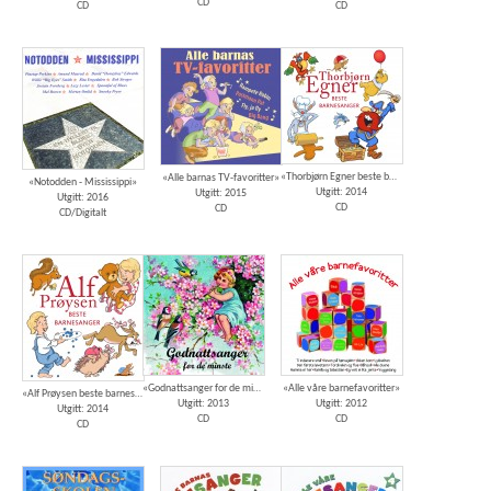
CD
CD
CD
«Thorbjørn Egner beste barnesanger»
«Alle barnas TV-favoritter»
«Notodden - Mississippi»
Utgitt: 2014
Utgitt: 2015
Utgitt: 2016
CD
CD
CD/Digitalt
«Godnattsanger for de minste»
«Alle våre barnefavoritter»
«Alf Prøysen beste barnesanger»
Utgitt: 2013
Utgitt: 2012
Utgitt: 2014
CD
CD
CD