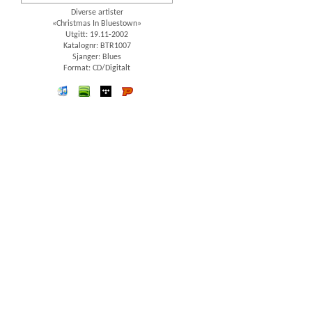
Diverse artister
«Christmas In Bluestown»
Utgitt: 19.11-2002
Katalognr: BTR1007
Sjanger: Blues
Format: CD/Digitalt
iTunes
spotify
wimp
Platekompaniet