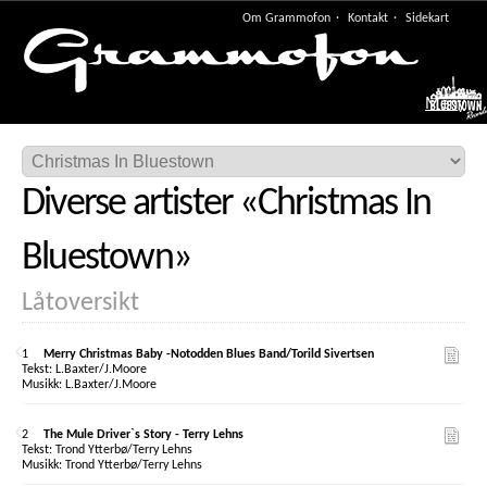
Om Grammofon
Kontakt
Sidekart
Meny
Diverse artister
«
Christmas In
Bluestown
»
Låtoversikt
1
Merry Christmas Baby -Notodden Blues Band/Torild Sivertsen
L.Baxter/J.Moore
L.Baxter/J.Moore
2
The Mule Driver`s Story - Terry Lehns
Trond Ytterbø/Terry Lehns
Trond Ytterbø/Terry Lehns