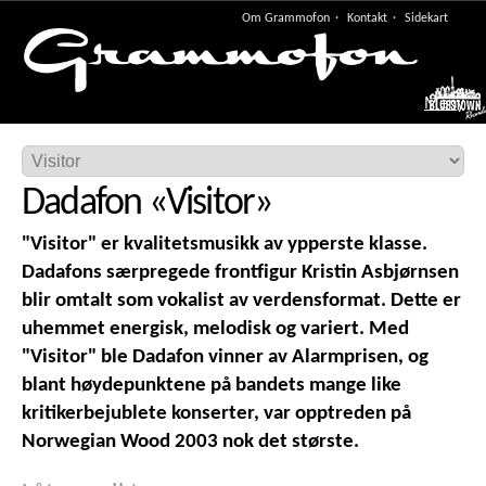
Om Grammofon
Kontakt
Sidekart
Meny
Dadafon
«
Visitor
»
"Visitor" er kvalitetsmusikk av ypperste klasse.
Dadafons særpregede frontfigur Kristin Asbjørnsen
blir omtalt som vokalist av verdensformat. Dette er
uhemmet energisk, melodisk og variert. Med
"Visitor" ble Dadafon vinner av Alarmprisen, og
blant høydepunktene på bandets mange like
kritikerbejublete konserter, var opptreden på
Norwegian Wood 2003 nok det største.