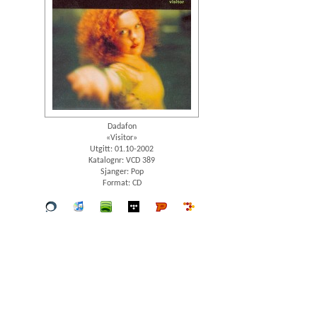
Dadafon
«Visitor»
Utgitt: 01.10-2002
Katalognr: VCD 389
Sjanger: Pop
Format: CD
Vår
iTunes
spotify
wimp
Platekompaniet
7digital
butikk