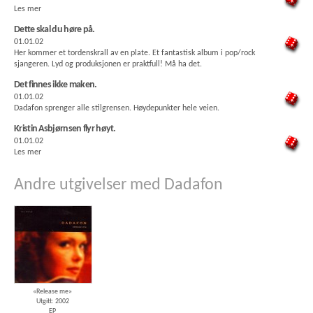
Les mer
Dette skal du høre på.
01.01.02
Her kommer et tordenskrall av en plate. Et fantastisk album i pop/rock
sjangeren. Lyd og produksjonen er praktfull! Må ha det.
Det finnes ikke maken.
01.01.02
Dadafon sprenger alle stilgrensen. Høydepunkter hele veien.
Kristin Asbjørnsen flyr høyt.
01.01.02
Les mer
Andre utgivelser med Dadafon
«Release me»
Utgitt: 2002
EP