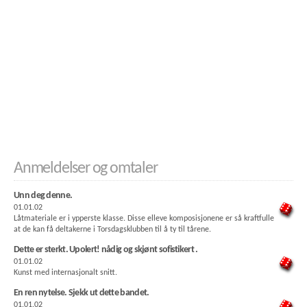
Anmeldelser og omtaler
Unn deg denne.
01.01.02
Låtmateriale er i ypperste klasse. Disse elleve komposisjonene er så kraftfulle
at de kan få deltakerne i Torsdagsklubben til å ty til tårene.
Dette er sterkt. Upolert! nådig og skjønt sofistikert .
01.01.02
Kunst med internasjonalt snitt.
En ren nytelse. Sjekk ut dette bandet.
01.01.02