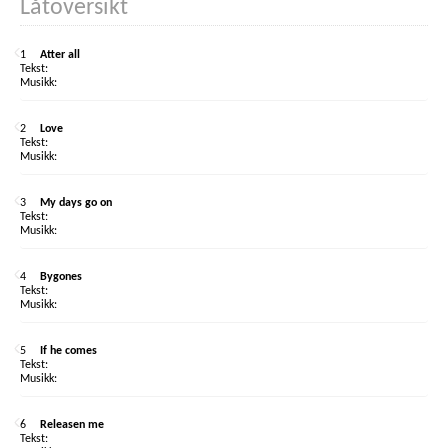
Låtoversikt
1
Atter all
2
Love
3
My days go on
4
Bygones
5
If he comes
6
Releasen me