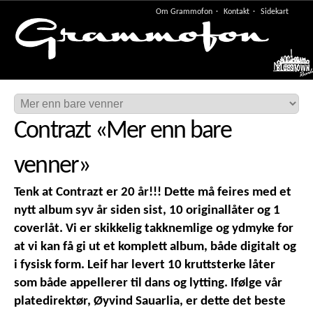
Om Grammofon
Kontakt
Sidekart
Meny
Contrazt
«
Mer enn bare
venner
»
Tenk at Contrazt er 20 år!!! Dette må feires med et
nytt album syv år siden sist, 10 originallåter og 1
coverlåt. Vi er skikkelig takknemlige og ydmyke for
at vi kan få gi ut et komplett album, både digitalt og
i fysisk form. Leif har levert 10 kruttsterke låter
som både appellerer til dans og lytting. Ifølge vår
platedirektør, Øyvind Sauarlia, er dette det beste