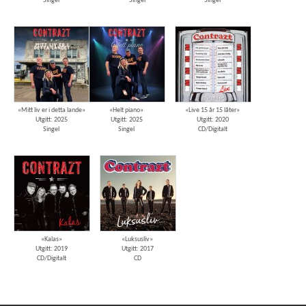
Singel
Singel
Singel
«Mitt liv er i detta lande»
«Helt piano»
«Live 15 år 15 låter»
Utgitt: 2025
Utgitt: 2025
Utgitt: 2020
Singel
Singel
CD/Digitalt
«Kalas»
«Luksusliv»
Utgitt: 2019
Utgitt: 2017
CD/Digitalt
CD