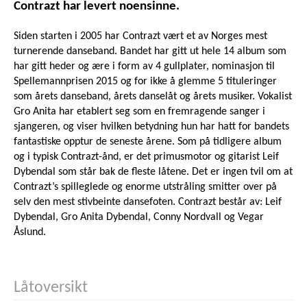
Contrazt har levert noensinne.
Siden starten i 2005 har Contrazt vært et av Norges mest
turnerende danseband. Bandet har gitt ut hele 14 album som
har gitt heder og ære i form av 4 gullplater, nominasjon til
Spellemannprisen 2015 og for ikke å glemme 5 tituleringer
som årets danseband, årets danselåt og årets musiker. Vokalist
Gro Anita har etablert seg som en fremragende sanger i
sjangeren, og viser hvilken betydning hun har hatt for bandets
fantastiske opptur de seneste årene. Som på tidligere album
og i typisk Contrazt-ånd, er det primusmotor og gitarist Leif
Dybendal som står bak de fleste låtene. Det er ingen tvil om at
Contrazt’s spilleglede og enorme utstråling smitter over på
selv den mest stivbeinte dansefoten. Contrazt består av: Leif
Dybendal, Gro Anita Dybendal, Conny Nordvall og Vegar
Åslund.
Låtoversikt