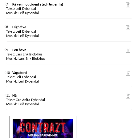
7
På vei mot ukjent sted (Jeg er fri)
Leif Dybendal
Leif Dybendal
8
High five
Leif Dybendal
Leif Dybendal
9
I en havn
Lars Erik Blokkhus
Lars Erik Blokkhus
10
Vagabond
Leif Dybendal
Leif Dybendal
11
Nå
Gro Anita Dybendal
Leif Dybendal