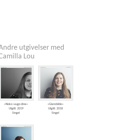
Andre utgivelser med
Camilla Lou
«Noko i augo dine»
«Glansbilde»
Utgitt: 2019
Utgitt: 2018
Singel
Singel