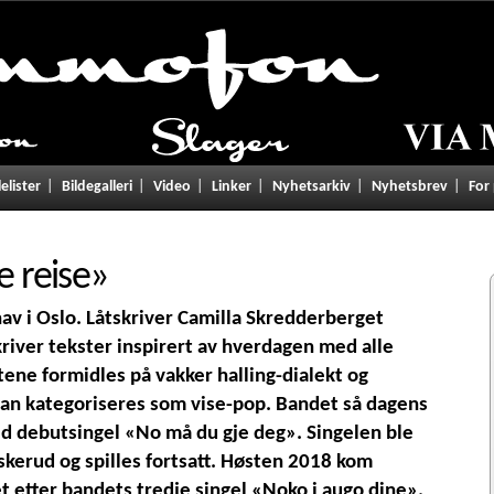
lelister
Bildegalleri
Video
Linker
Nyhetsarkiv
Nyhetsbrev
For
 reise
»
av i Oslo. Låtskriver Camilla Skredderberget
kriver tekster inspirert av hverdagen med alle
stene formidles på vakker halling-dialekt og
n kategoriseres som vise-pop. Bandet så dagens
d debutsingel «No må du gje deg». Singelen ble
skerud og spilles fortsatt. Høsten 2018 kom
 etter bandets tredje singel «Noko i augo dine».