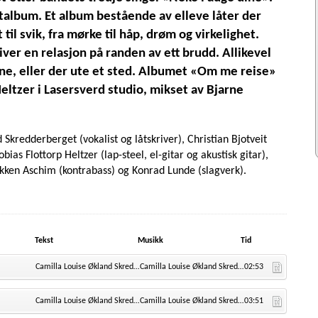
album. Et album bestående av elleve låter der
til svik, fra mørke til håp, drøm og virkelighet.
ver en relasjon på randen av ett brudd. Allikevel
inne, eller der ute et sted. Albumet «Om me reise»
Heltzer i Lasersverd studio, mikset av Bjarne
Skredderberget (vokalist og låtskriver), Christian Bjotveit
obias Flottorp Heltzer (lap-steel, el-gitar og akustisk gitar),
kken Aschim (kontrabass) og Konrad Lunde (slagverk).
Tekst
Musikk
Tid
Camilla Louise Økland Skredderberget
Camilla Louise Økland Skredderberget
02:53
Camilla Louise Økland Skredderberget
Camilla Louise Økland Skredderberget
03:51