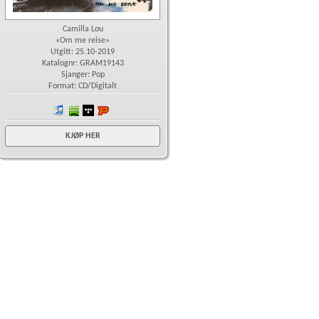
Camilla Lou
«Om me reise»
Utgitt: 25.10-2019
Katalognr: GRAM19143
Sjanger: Pop
Format: CD/Digitalt
iTunes
spotify
wimp
Platekompaniet
KJØP HER