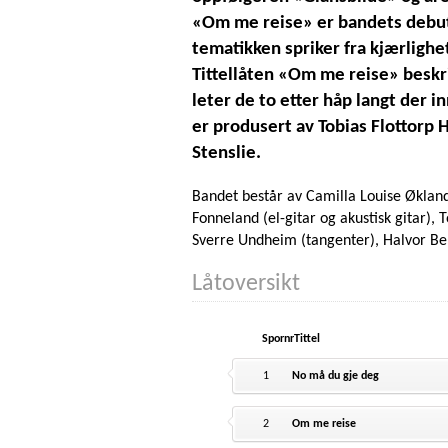
«Om me reise» er bandets debut
tematikken spriker fra kjærlighet 
Tittellåten «Om me reise» beskri
leter de to etter håp langt der 
er produsert av Tobias Flottorp 
Stenslie.
Bandet består av Camilla Louise Økland 
Fonneland (el-gitar og akustisk gitar), T
Sverre Undheim (tangenter), Halvor Be
Låtoversikt
Spornr
Tittel
1
No må du gje deg
2
Om me reise