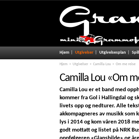
Hjem
Utgivelser
Utgivelsesplan
Spil
Hjem
Utgivelser
Camilla Lou
Om me reise
Camilla Lou
«
Om me
Camilla Lou er et band med opph
kommer fra Gol i Hallingdal og s
livets opp og nedturer. Alle tek
akkompagneres av musikk som ka
lys i 2014 og kom våren 2018 me
godt mottatt og listet på NRK Bu
oppfølgeren «Glansbilde» og året