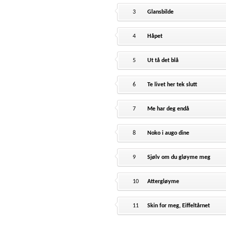
3
Glansbilde
4
Håpet
5
Ut tå det blå
6
Te livet her tek slutt
7
Me har deg endå
8
Noko i augo dine
9
Sjølv om du gløyme meg
10
Attergløyme
11
Skin for meg, Eiffeltårnet