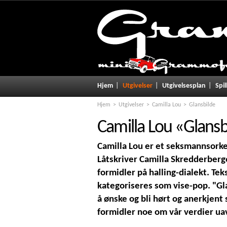
Hjem
Utgivelser
Utgivelsesplan
Spil
Hjem
Utgivelser
Camilla Lou
Glansbilde
Camilla Lou
«
Glansb
Camilla Lou er et seksmannsorke
Låtskriver Camilla Skredderberge
formidler på halling-dialekt. T
kategoriseres som vise-pop. "Gl
å ønske og bli hørt og anerkjent 
formidler noe om vår verdier uav