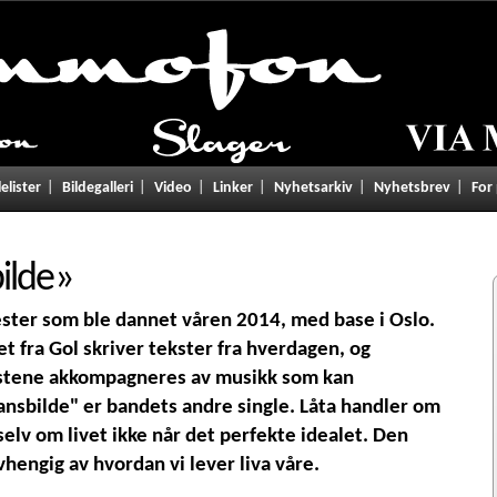
lelister
Bildegalleri
Video
Linker
Nyhetsarkiv
Nyhetsbrev
For
ilde
»
ster som ble dannet våren 2014, med base i Oslo.
t fra Gol skriver tekster fra hverdagen, og
ekstene akkompagneres av musikk som kan
ansbilde" er bandets andre single. Låta handler om
selv om livet ikke når det perfekte idealet. Den
hengig av hvordan vi lever liva våre.