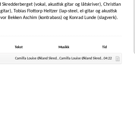
Skredderberget (vokal, akustisk gitar og låtskriver), Christian
gitar), Tobias Flottorp Heltzer (lap-steel, el-gitar og akustisk
lvor Bekken Aschim (kontrabass) og Konrad Lunde (slagverk).
Tekst
Musikk
Tid
Camilla Louise Økland Skredderberget
Camilla Louise Økland Skredderberget
04:22