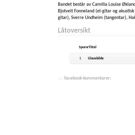
Bandet består av Camilla Louise Økland 
Bjotveit Fonneland (el-gitar og akustisk 
gitar), Sverre Undheim (tangentar), Ha
Låtoversikt
Spornr
Tittel
1
Glansbilde