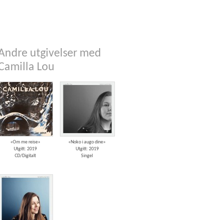
Andre utgivelser med
Camilla Lou
«Om me reise»
«Noko i augo dine»
Utgitt: 2019
Utgitt: 2019
CD/Digitalt
Singel