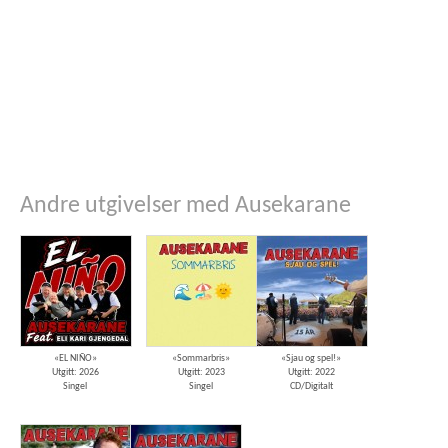
Andre utgivelser med Ausekarane
«EL NIÑO»
«Sommarbris»
«Sjau og spel!»
Utgitt: 2026
Utgitt: 2023
Utgitt: 2022
Singel
Singel
CD/Digitalt