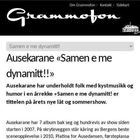
Om Grammofon
Kontakt
Sidekart
Meny
Ausekarane
«
Samen e me
dynamitt!!
»
Ausekarane har underholdt folk med kystmusikk og
humor i en årrekke »Samen e me dynamitt! er
tittelen på årets nye låt og sommershow.
Ausekarane har 7 album bak seg og hundrevis av show siden
starten i 2007. På skryteveggen står kåring av Bergens beste
sceneopplevelse i 2010, Platina for Ausedansen, førsteplassa