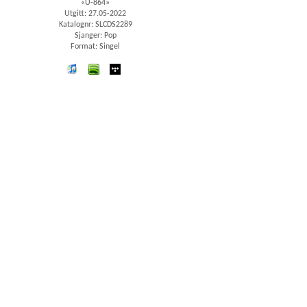
«U-864»
Utgitt: 27.05-2022
Katalognr: SLCDS2289
Sjanger: Pop
Format: Singel
iTunes
spotify
wimp