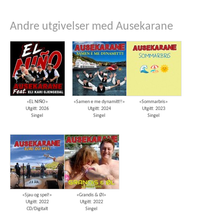
Andre utgivelser med Ausekarane
«EL NIÑO»
«Samen e me dynamitt!!»
«Sommarbris»
Utgitt: 2026
Utgitt: 2024
Utgitt: 2023
Singel
Singel
Singel
«Sjau og spel!»
«Grandis & Øl»
Utgitt: 2022
Utgitt: 2022
CD/Digitalt
Singel