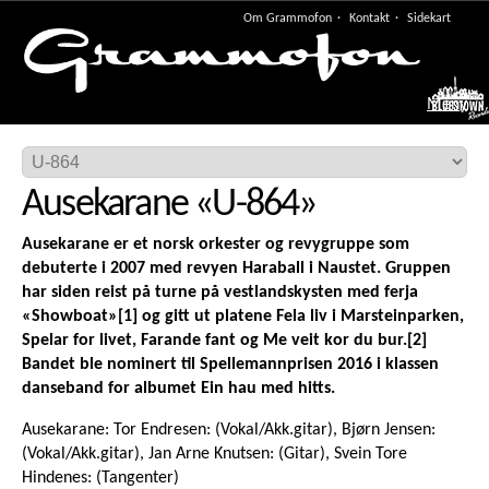
Om Grammofon
Kontakt
Sidekart
Meny
Ausekarane
«
U-864
»
Ausekarane er et norsk orkester og revygruppe som
debuterte i 2007 med revyen Haraball i Naustet. Gruppen
har siden reist på turne på vestlandskysten med ferja
«Showboat»[1] og gitt ut platene Fela liv i Marsteinparken,
Spelar for livet, Farande fant og Me veit kor du bur.[2]
Bandet ble nominert til Spellemannprisen 2016 i klassen
danseband for albumet Ein hau med hitts.
Ausekarane: Tor Endresen: (Vokal/Akk.gitar), Bjørn Jensen:
(Vokal/Akk.gitar), Jan Arne Knutsen: (Gitar), Svein Tore
Hindenes: (Tangenter)