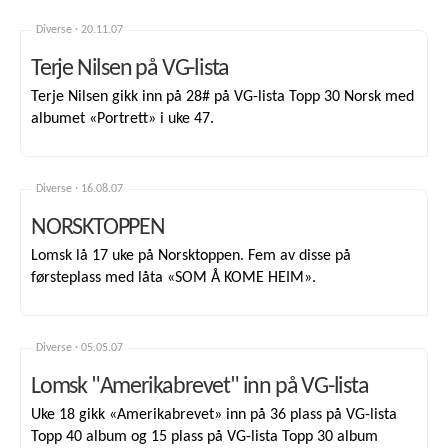
Diverse ·
20.11.07
Terje Nilsen på VG-lista
Terje Nilsen gikk inn på 28# på VG-lista Topp 30 Norsk med
albumet «Portrett» i uke 47.
Diverse ·
16.08.07
NORSKTOPPEN
Lomsk lå 17 uke på Norsktoppen. Fem av disse på
førsteplass med låta «SOM Å KOME HEIM».
Diverse ·
05.05.07
Lomsk "Amerikabrevet" inn på VG-lista
Uke 18 gikk «Amerikabrevet» inn på 36 plass på VG-lista
Topp 40 album og 15 plass på VG-lista Topp 30 album