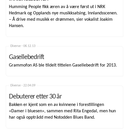
Humming People fikk æren av å være først ut i NRK
Hedmark og Opplands nye musikksatsing, Innlandsscenen.
– Å drive med musikk er drømmen, sier vokalist Joakim
Hansen.
Diverse ·
06.12.13
Gasellebedrift
Grammofon AS ble tildelt tittelen Gasellebedrift for 2013.
Diverse ·
22.04.09
Debuterer etter 30 år
Bakken er kjent som en av kvinnene i forestillingen
«Damer i bluesen», sammen med Rita Engedal, men hun
har også opptrådd med Notodden Blues Band.