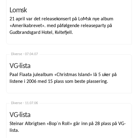
Lomsk
21 april var det releasekonsert på LoMsk nye album
«Amerikabrevet». med påfølgende releaseparty på
Gudbrandsgard Hotel, Kvitefjell.
Diverse ·
07.04.07
VG-lista
Paal Flaata julealbum «Christmas Island» lå 5 uker på
listene i 2006 med 15 plass som beste plassering.
Diverse ·
11.07.06
VG-lista
Steinar Albrigtsen «Bop`n Roll» går inn på 28 plass på VG-
lista.