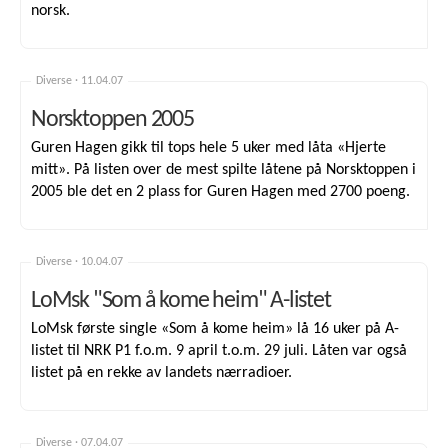
norsk.
Diverse ·
11.04.07
Norsktoppen 2005
Guren Hagen gikk til tops hele 5 uker med låta «Hjerte
mitt». På listen over de mest spilte låtene på Norsktoppen i
2005 ble det en 2 plass for Guren Hagen med 2700 poeng.
Diverse ·
10.04.07
LoMsk "Som å kome heim" A-listet
LoMsk første single «Som å kome heim» lå 16 uker på A-
listet til NRK P1 f.o.m. 9 april t.o.m. 29 juli. Låten var også
listet på en rekke av landets nærradioer.
Diverse ·
07.04.07