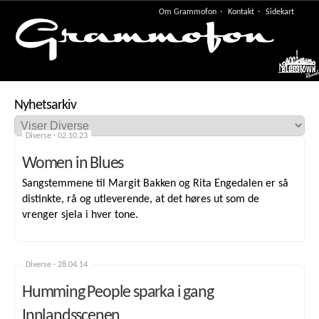
Om Grammofon
Kontakt
Sidekart
Meny
Nyhetsarkiv
Diverse ·
02.10.23
Women in Blues
Sangstemmene til Margit Bakken og Rita Engedalen er så
distinkte, rå og utleverende, at det høres ut som de
vrenger sjela i hver tone.
Diverse ·
28.04.14
Humming People sparka i gang
Innlandsscenen