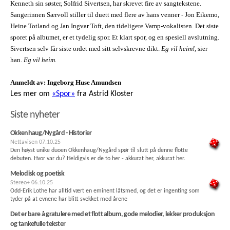
Kenneth sin søster, Solfrid Sivertsen, har skrevet fire av sangtekstene.
Sangerinnen Særvoll stiller til duett med flere av hans venner - Jon Eikemo,
Heine Totland og Jan Ingvar Toft, den tideligere Vamp-vokalisten. Det siste
sporet på albumet, er et tydelig spor. Et klart spor, og en spesiell avslutning.
Sivertsen selv får siste ordet med sitt selvskrevne dikt.
Eg vil heim!,
sier
han.
Eg vil heim.
Anmeldt av: Ingeborg Huse Amundsen
Les mer om
«Spor»
fra Astrid Kloster
Siste nyheter
Okkenhaug/Nygård - Historier
Nettavisen
07.10.25
Den høyst unike duoen Okkenhaug/Nygård spør til slutt på denne flotte
debuten. Hvor var du? Heldigvis er de to her - akkurat her, akkurat her.
Melodisk og poetisk
Stereo+
06.10.25
Odd-Erik Lothe har alltid vært en eminent låtsmed, og det er ingenting som
tyder på at evnene har blitt svekket med årene
Det er bare å gratulere med et flott album, gode melodier, lekker produksjon
og tankefulle tekster