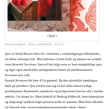
«Spor»
Plateanmeldelser · Hamar Arbeiderblad ·
30.10.07
Spor
er Astrid Kloster Særvoll, vokalisten i vestlandsgruppa Aftenlandet,
sin første soloutgivelse. Med debuten vil hun hylle og minnes sin avdøde
venn Kenneth Sivertsen. Særvoll har fulgt noen av hans mangfoldige spor,
og laget egne musikalske arrangementer basert på multikunstneren
Sivertsen sine verk.
Kennth Sivertsen ble bare 45 år gammel. Da den talentfulle bømlingen
døde på juleaften i fjor, etterlot han seg en hel rekke minneverdige
produksjoner. Kunstneren, musikeren og komponisten havnet ofte i medias
søkelys. I et skarpt lys. Hans forhold til Herborg Kråkevik, hans depresjoner
og langvarige sykdom farget pressens bilde av mannen. Med dette albumet
vil Særvoll sette crossoverartistens kunstneriske talent i fokus.