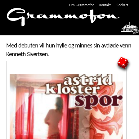
Om Grammofon
Kontakt
Sidekart
Meny
Med debuten vil hun hylle og minnes sin avdøde venn
Kenneth Sivertsen.
4