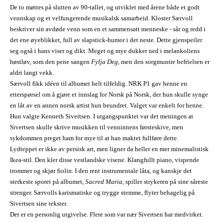
De to møttes på slutten av 90-tallet, og utviklet med årene både et godt
vennskap og et velfungerende musikalsk samarbeid. Kloster Særvoll
beskriver sin avdøde venn som en et sammensatt menneske - sår og redd i
det ene øyeblikket, full av slapstick-humor i det neste. Dette gjenspeiler
seg også i hans viser og dikt. Meget og mye dukker ned i melankoliens
høstløv, som den pene sangen
Fylja Deg
, men den sorgmuntre befrielsen er
aldri langt vekk.
Særvoll fikk idéen til albumet helt tilfeldig. NRK P1 gav henne en
etterspørsel om å gjøre et innslag for Norsk på Norsk, der hun skulle synge
en låt av en annen norsk artist hun beundret. Valget var enkelt for henne.
Hun valgte Kenneth Sivertsen. I utgangspunktet var det meningen at
Sivertsen skulle skrive musikken til venninnens førsteskive, men
sykdommen preget ham for mye til at han maktet fullføre dette.
Lydteppet er ikke av persisk art, men ligner da heller en mer minemalistisk
Ikea-stil. Den kler disse vestlandske visene. Klangfullt piano, vispende
trommer og skjør fiolin. I den rent instrumentale låta, og kanskje det
sterkeste sporet på albumet,
Sacred Maria
, spiller strykeren på sine såreste
strenger. Særvolls karismatiske og trygge stemme, flyter behagelig på
Sivertsen sine tekster.
Det er en personlig utgivelse. Flere som var nær Sivertsen har medvirket.