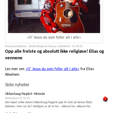
«O' Jesus du som fyller alt i alle»
Plateanmeldelser · Østlendingene/Hamar arbeiderbl ·
01.09.05
Opp alle frelste og absolutt ikke religiøse! Elias og
vennene
Les mer om
«O' Jesus du som fyller alt i alle»
fra Elias
Akselsen
Siste nyheter
Okkenhaug/Nygård - Historier
Nettavisen
07.10.25
Den høyst unike duoen Okkenhaug/Nygård spør til slutt på denne flotte
debuten. Hvor var du? Heldigvis er de to her - akkurat her, akkurat her.