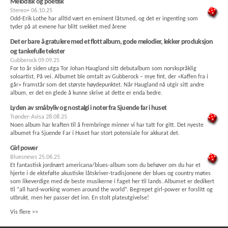
Melodisk og poetisk
Stereo+
06.10.25
Odd-Erik Lothe har alltid vært en eminent låtsmed, og det er ingenting som
tyder på at evnene har blitt svekket med årene
Det er bare å gratulere med et flott album, gode melodier, lekker produksjon
og tankefulle tekster
Gubberock
09.09.25
For to år siden utga Tor Johan Haugland sitt debutalbum som norskspråklig
soloartist, På vei. Albumet ble omtalt av Gubberock – mye fint, der «Kaffen fra i
går» framstår som det største høydepunktet. Når Haugland nå utgir sitt andre
album, er det en glede å kunne skrive at dette er enda bedre.
Lyden av småbyliv og nostalgi i noter fra Sjuende far i huset
Trønder-Avisa
28.08.25
Noen album har kraften til å frembringe minner vi har tatt for gitt. Det nyeste
albumet fra Sjuende Far i Huset har stort potensiale for akkurat det.
Girl power
Bluesnews
25.06.25
Et fantastisk jordnært americana/blues-album som du behøver om du har et
hjerte i de ektefølte akustiske låtskriver-tradisjonene der blues og country møtes
som likeverdige med de beste musikerne i faget her til lands. Albumet er dedikert
til “all hard-working women around the world”. Begrepet girl-power er forslitt og
utbrukt, men her passer det inn. En stolt plateutgivelse!
Vis flere >>