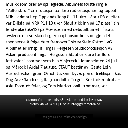
musikk som oser av spilleglede. Albumets første single
"Vallersbrur" er i rotasjon på flere radiostasjoner, og toppet
NRK Hedmark og Opplands Topp 8 i 11 uker. Låta «Då e leita»
var B-lista på NRK P1 i 10 uker. Staut gikk inn på 17 plass i sin
første uke (uke12) på VG-listen med debutalbumet . “Staut
avslører et overskudd og en oppfinnsomhet som gjør det
spennende å følge dem fremover” skrev Stein Østbø i VG.
Albumet er innspillt i Ingar Helgesen Studioproduksjon AS i
Asker, produsent; Ingar Helgesen. Staut er klare for flere
festivaler i sommer som bl.a.Vinjerock i Jotunheimen 24 juli
og Mårock i Årdal 7 august. STAUT består av: Gaute Lein
Ausrød: vokal, gitar, Ørnulf Juvkam Dyve: piano, trekkspill, kor.
Dag Arve Sandnes :gitar,mandolin. Torgeir Bolstad: kontrabass.
Asle Tronrud: feler, og Tom Marlon Jonli: trommer, kor.
Grammofon | Postboks 48 | 3671 Notodden | Norway
Telefon: 48 28 54 10 | E-post:
info@grammofon.no
Design:
To The Point Webdesign