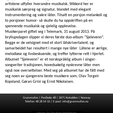
artistene utfyller hverandre musikalsk. Stikkord her er
musikalsk særpreg og signatur, blandet med elegant
instrumentering og vakre låter. Tilsatt en porsjon melankoli og
to porsjoner humor- så skulle du ha oppskriften på en
spennende musikalsk og sjelelig opplevelse.
Musikerparet giftet seg i Telemark, 31 august 2013. På
bryllupsdagen slipper vi deres første duo-album “Sjelevenn”.
Begge er de velsignet med et stort låtskrivertalent. og
samarbeidet har resultert i mange nye låter Låtene er ærlige,
melodiøse og livsbeskuende, og treffer lytterne rett i hjertet.
Albumet ”Sjelevenn” er et norskspråklig album i singer-
songwriter tradisjonen, hovedsakelig nyskrevne låter men
også noe oversettelser. Med seg på albumet har de fått med
seg noen av sjangerens beste musikere som; Olav Torgeir
Kopsland, Gøran Grini og Ernst Nikolaisen.
Grammofon | Postboks 48 | 3671 Notodden | Norway
Telefon: 48 28 54 10 | E-post:
info@grammofon.no