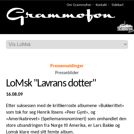
Om Grammofon
Kontakt
Sidekart
Meny
Pressemeldinger
Pressebilder
LoMsk "Lavrans dotter"
16.08.09
Etter suksessen med de kritikerroste albumene «Bukkerittet»
som tok for seg Henrik Ibsens «Peer Gynt», og
«Amerikabrevet» (Spellemannsnominert) som omhandlet den
store utvandringen fra Norge til Amerika, er Lars Bakke og
Lomsk klare med sitt femte album.