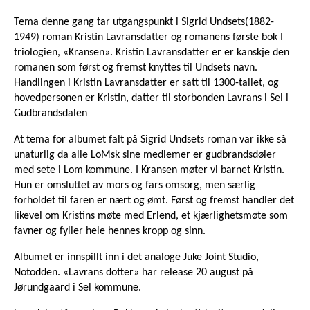
Tema denne gang tar utgangspunkt i Sigrid Undsets(1882-
1949) roman Kristin Lavransdatter og romanens første bok I
triologien, «Kransen». Kristin Lavransdatter er er kanskje den
romanen som først og fremst knyttes til Undsets navn.
Handlingen i Kristin Lavransdatter er satt til 1300-tallet, og
hovedpersonen er Kristin, datter til storbonden Lavrans i Sel i
Gudbrandsdalen
At tema for albumet falt på Sigrid Undsets roman var ikke så
unaturlig da alle LoMsk sine medlemer er gudbrandsdøler
med sete i Lom kommune. I Kransen møter vi barnet Kristin.
Hun er omsluttet av mors og fars omsorg, men særlig
forholdet til faren er nært og ømt. Først og fremst handler det
likevel om Kristins møte med Erlend, et kjærlighetsmøte som
favner og fyller hele hennes kropp og sinn.
Albumet er innspillt inn i det analoge Juke Joint Studio,
Notodden. «Lavrans dotter» har release 20 august på
Jørundgaard i Sel kommune.