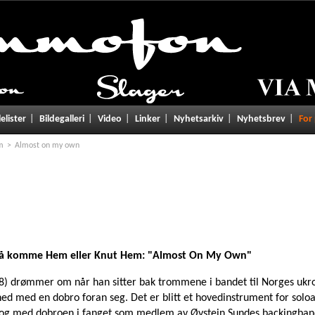
lelister
Bildegalleri
Video
Linker
Nyhetsarkiv
Nyhetsbrev
For
m
Almost on my own
å komme Hem eller Knut Hem: "Almost On My Own"
8) drømmer om når han sitter bak trommene i bandet til Norges ukro
d med en dobro foran seg. Det er blitt et hovedinstrument for soloar
og med dobroen i fanget som medlem av Øystein Sundes backingband