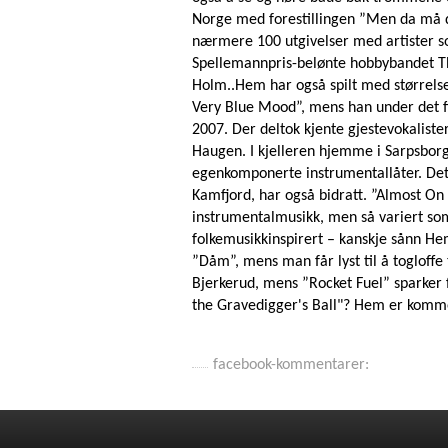
Norge med forestillingen ”Men da må du
nærmere 100 utgivelser med artister som
Spellemannpris-belønte hobbybandet T
Holm..Hem har også spilt med størrelse
Very Blue Mood”, mens han under det fi
2007. Der deltok kjente gjestevokaliste
Haugen. I kjelleren hjemme i Sarpsborg
egenkomponerte instrumentallåter. Det 
Kamfjord, har også bidratt. ”Almost On
instrumentalmusikk, men så variert som
folkemusikkinspirert – kanskje sånn Hem
”Dåm”, mens man får lyst til å togloffe
Bjerkerud, mens ”Rocket Fuel” sparker f
the Gravedigger's Ball"? Hem er komm