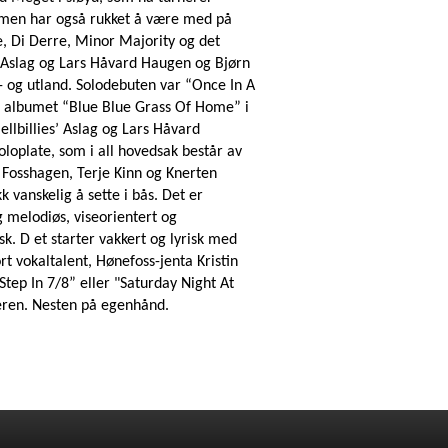
, men har også rukket å være med på
e, Di Derre, Minor Majority og det
Aslag og Lars Håvard Haugen og Bjørn
- og utland. Solodebuten var “Once In A
te albumet “Blue Blue Grass Of Home” i
llbillies’ Aslag og Lars Håvard
loplate, som i all hovedsak består av
 Fosshagen, Terje Kinn og Knerten
vanskelig å sette i bås. Det er
 melodiøs, viseorientert og
k. D et starter vakkert og lyrisk med
t vokaltalent, Hønefoss-jenta Kristin
tep In 7/8” eller "Saturday Night At
eren. Nesten på egenhånd.