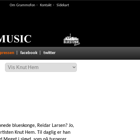
Om Grammofon
Kontakt
Sidekart
 pressen
facebook
twitter
nede blueskonge, Reidar Larsen? Jo,
tisten Knut Hem. Til daglig er han
 Meget i sløyd, som nå turnerer